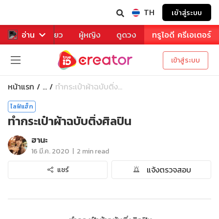
TH
เข้าสู่ระบบ
าหาร
อ่าน
ท่องเที่ยว
ผู้หญิง
ดูดวง
ทรูไอดี ครีเอเตอร์
เข้าสู่ระบบ
หน้าแรก
ทำกระเป๋าผ้าฉบับติ่ง...
...
ไลฟ์แฮ็ก
ทำกระเป๋าผ้าฉบับติ่งศิลปิน
ฮานะ
|
16 มี.ค. 2020
2 min read
แจ้งตรวจสอบ
แชร์