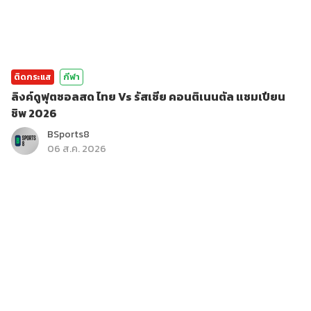
ติดกระแส
กีฬา
ลิงค์ดูฟุตซอลสด ไทย Vs รัสเซีย คอนติเนนตัล แชมเปียน
ชิพ 2026
BSports8
06 ส.ค. 2026