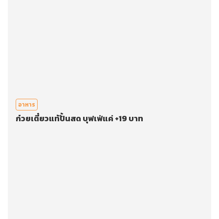
อาหาร
ก๋วยเตี๋ยวแท้ปั้นสด บุฟเฟ่แค่ +19 บาท