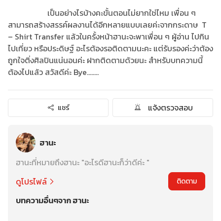
เป็นอย่างไรบ้างคะขั้นตอนไม่ยากใช่ไหม เพื่อน ๆ
สามารถสร้างสรรค์ผลงานได้อีกหลายแบบเลยค่ะจากกระดาษ T
– Shirt Transfer แล้วในครั้งหน้าฮานะจะพาเพื่อน ๆ ผู้อ่าน ไปกิน
ไปเที่ยว หรือประดิษฐ์ อะไรต้องรอติดตามนะคะ แต่รับรองค่ะว่าต้อง
ถูกใจติ่งศิลปินแน่นอนค่ะ ฝากติดตามด้วยนะ สำหรับบทความนี้
ต้องไปแล้ว สวัสดีค่ะ Bye........
แจ้งตรวจสอบ
แชร์
ฮานะ
ฮานะที่หมายถึงฮานะ "อะไรดีฮานะก็ว่าดีค่ะ "
ดูโปรไฟล์
ติดตาม
บทความอื่นๆจาก ฮานะ