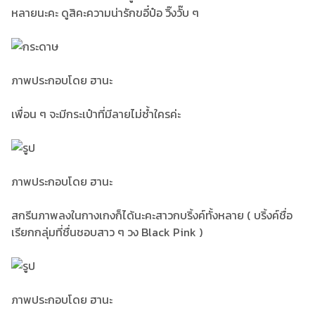
หลายนะคะ ดูสิคะความน่ารักขอี๋ป๋อ วิ๊งวั๊บ ๆ
ภาพประกอบโดย ฮานะ
เพื่อน ๆ จะมีกระเป๋าที่มีลายไม่ซ้ำใครค่ะ
ภาพประกอบโดย ฮานะ
สกรีนภาพลงในกางเกงก็ได้นะคะสาวกบริ้งค์ทั้งหลาย ( บริ้งค์ชื่อ
เรียกกลุ่มที่ชื่นชอบสาว ๆ วง Black Pink )
ภาพประกอบโดย ฮานะ