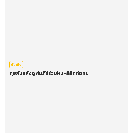
บันเทิง
คุยกันหลังดู คัมภีร์ร่วมฝัน-ลิลิตท่อฝัน