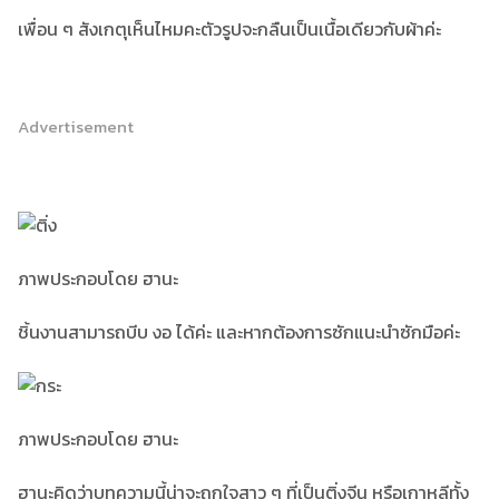
เพื่อน ๆ สังเกตุเห็นไหมคะตัวรูปจะกลืนเป็นเนื้อเดียวกับผ้าค่ะ
Advertisement
ภาพประกอบโดย ฮานะ
ชิ้นงานสามารถบีบ งอ ได้ค่ะ และหากต้องการซักแนะนำซักมือค่ะ
ภาพประกอบโดย ฮานะ
ฮานะคิดว่าบทความนี้น่าจะถูกใจสาว ๆ ที่เป็นติ่งจีน หรือเกาหลีทั้ง