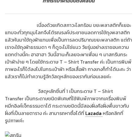
ทำกระเป๋าผ้าฉบับติ่งศิลปิน
เนื่องด้วยเกิดสภาวะโลกร้อน ขยะพลาสติกก็เยอะ
แทบจะทั่วทุกมุมโลกจึงได้รณรงค์ประชาชนลดการใช้ถุงพลาสติก
แล้วหันมาใช้ถุงผ้าแทนเพื่อเป็นการลดปริมาณขยะพลาสติก แต่ถ้า
เราจะใช้ถุงผ้าธรรมดา ๆ ก็ดูจะไม่ใช่แนว วัยรุ่นอย่างเราชอบความ
แตกต่างนี้คะ ฮาฮาฮา วันนี้ฮานะก็เลยจะพาเพื่อน ๆ มาสกรีนกระ
เป๋าผ้าง่าย ๆ โดยใช้กระดาษ T – Shirt Transfer ค่ะ เป็นการพิมพ์
ภาพอะไรก็ได้ลงไปในกระเป๋าผ้า หรือเสื้อผ้า กางเกงก็ทำได้นะคะ ว่า
แล้วเราก็ไม่ทำความรู้จักวัสดุหลักของเรากันก่อนเลยค่ะ
วัสดุหลักชิ้นที่ 1 เป็นกระดาษ T – Shirt
Transfer เป็นกระดาษชนิดพิเศษที่ใช้พิมพ์ภาพจากเครื่องพิมพ์
หมึกอิงค์เจ็ทธรรมดาได้ กระดาษชนิดนี้มีสองฝั่งคือฝั่งพื้นขาวกับ
ฝั่งที่เป็นลายตาราง ค่ะ สามารถหาซื้อได้ที่
Lazada
หรือคลิกที่
รูปภาพค่ะ