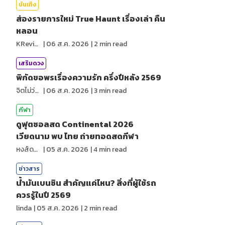
บันเทิง
ส่องรายการใหม่ True Haunt เรื่องเล่า คืน
หลอน
KReview
|
06 ส.ค. 2026
|
2
min read
เสริมดวง
พิกัดขอพรเรื่องความรัก ครึ่งปีหลัง 2569
จิตไม่ว่าง
|
06 ส.ค. 2026
|
3
min read
กีฬา
ดูฟุตซอลสด Continental 2026
เวียดนาม พบ ไทย ถ่ายทอดสดกีฬา
หงส์ดรุณ
|
05 ส.ค. 2026
|
4
min read
ข่าวสาร
น้ำมันเบนซิน สำคัญแค่ไหน? สิ่งที่ผู้ใช้รถ
ควรรู้ในปี 2569
linda
|
05 ส.ค. 2026
|
2
min read