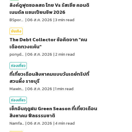
ลิงค์ดูฟุตซอลสด ไทย Vs รัสเซีย คอนติ
เนนตัล แชมเปียนชิพ 2026
BSports8
|
06 ส.ค. 2026
|
3
min read
บันเทิง
The Debt Collector ข้อคิดจาก "คน
เดือดทวงแค้น"
ponydiary
|
06 ส.ค. 2026
|
2
min read
ท่องเที่ยว
ที่เที่ยวเดือนสิงหาคมแบบวันเดย์ทริปที่
สวนผึ้ง ราชบุรี
MawinMatravel
|
06 ส.ค. 2026
|
1
min read
ท่องเที่ยว
เช็กอินฤดูฝน Green Season ที่เที่ยวเดือน
สิงหาคม ฟีลธรรมชาติ
NamfahPhupha
|
06 ส.ค. 2026
|
4
min read