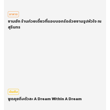
อาหาร
ชามฮัก ร้านก๋วยเตี๋ยวที่แอบบอกรัดด้วยชามรูปหัวใจ ณ
สุรินทร
บันเทิง
พูดคุยถึงตัวละ A Dream Within A Dream