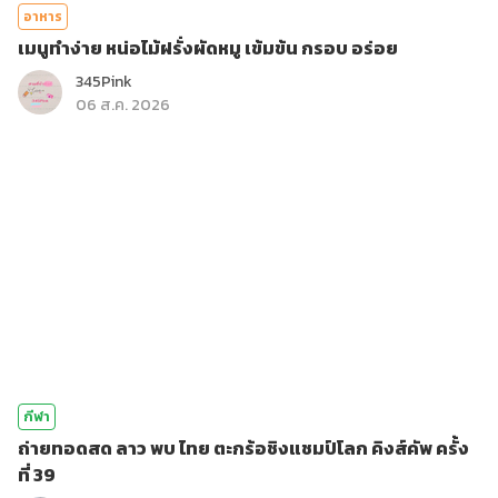
อาหาร
เมนูทำง่าย หน่อไม้ฝรั่งผัดหมู เข้มข้น กรอบ อร่อย
345Pink
06 ส.ค. 2026
กีฬา
ถ่ายทอดสด ลาว พบ ไทย ตะกร้อชิงแชมป์โลก คิงส์คัพ ครั้ง
ที่ 39