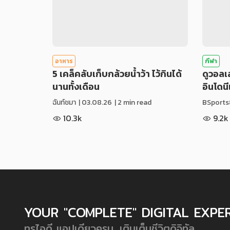
อาหาร
กีฬา
5 เคล็คลับเก็บกล้วยน้ำว้า ไว้กินได้
ดูวอล
นานทั้งเดือน
อินโดน
ฉันท์ชมา
|
03.08.26
| 2 min read
BSports
10.3k
9.2k
YOUR "COMPLETE" DIGITAL EXPE
ทรูไอดี แอปเดียวครบ...เติมเต็มชีวิตดิจิทัล