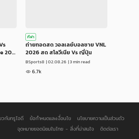
กีฬา
Vs
ถ่ายทอดสด วอลเลย์บอลชาย VNL
ue 20…
2026 สด สโลวีเนีย Vs ญี่ปุ่น
BSports8
|
02.08.26
| 3 min read
6.7k
่ยวกับทรูไอดี
ข้อกำหนดและเงื่อนไข
นโยบายความเป็นส่วนตัว
จุดหมายยอดนิยมในไทย - สิ่งที่น่าสนใจ
ติดต่อเรา