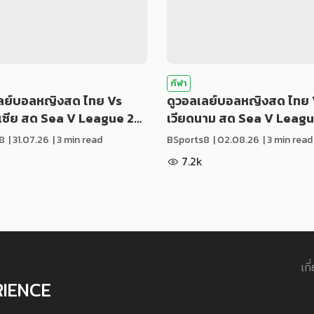
กีฬา
เลย์บอลหญิงสด ไทย Vs
ดูวอลเลย์บอลหญิงสด ไทย 
ีเซีย สด Sea V League 2…
เวียดนาม สด Sea V Leag
8
|
31.07.26
| 3 min read
BSports8
|
02.08.26
| 3 min read
7.2k
เกี
RIENCE