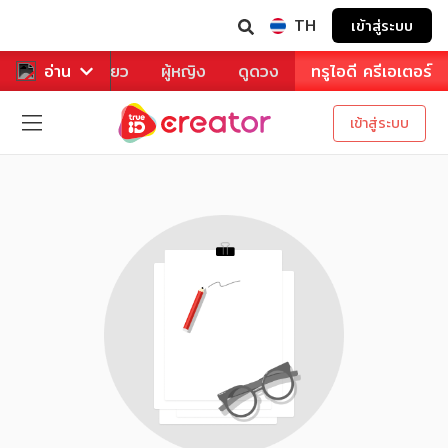
TH
เข้าสู่ระบบ
าหาร
อ่าน
ท่องเที่ยว
ผู้หญิง
ดูดวง
ทรูไอดี ครีเอเตอร์
เข้าสู่ระบบ