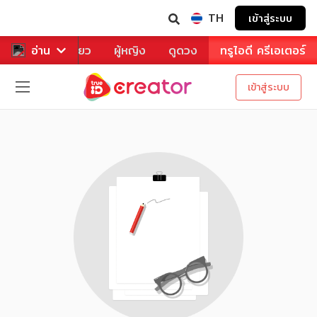
TH
เข้าสู่ระบบ
าหาร
อ่าน
ท่องเที่ยว
ผู้หญิง
ดูดวง
ทรูไอดี ครีเอเตอร์
เข้าสู่ระบบ