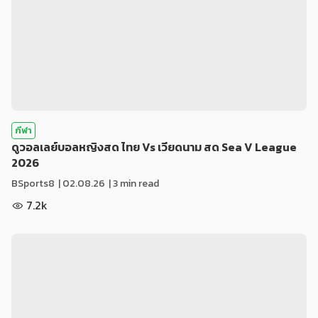
กีฬา
ดูวอลเลย์บอลหญิงสด ไทย Vs เวียดนาม สด Sea V League
2026
BSports8
|
02.08.26
| 3 min read
7.2k