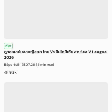
กีฬา
ดูวอลเลย์บอลหญิงสด ไทย Vs อินโดนีเซีย สด Sea V League
2026
BSports8
|
31.07.26
| 3 min read
9.2k