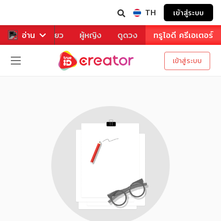
TH
เข้าสู่ระบบ
าหาร
อ่าน
ท่องเที่ยว
ผู้หญิง
ดูดวง
ทรูไอดี ครีเอเตอร์
เข้าสู่ระบบ