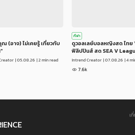
กีฬา
่คุณ (อาจ) ไม่เคยรู้ เกี่ยวกับ
ดูวอลเลย์บอลหญิงสด ไทย 
น"
ฟิลิปปินส์ สด SEA V Leag
Creator
|
05.08.26
| 2 min read
Intrend Creator
|
07.08.26
| 4 m
7.6k
เกี
RIENCE