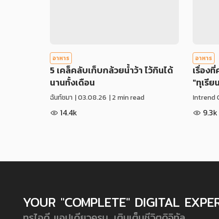
อาหาร
อาหาร
5 เคล็คลับเก็บกล้วยน้ำว้า ไว้กินได้
เรื่องที
นานทั้งเดือน
"ทุเรีย
ฉันท์ชมา
|
03.08.26
| 2 min read
Intrend 
14.4k
9.3k
YOUR "COMPLETE" DIGITAL EXPE
ทรูไอดี แอปเดียวครบ...เติมเต็มชีวิตดิจิทัล