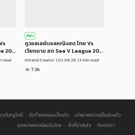
กีฬา
Vs
ดูวอลเลย์บอลหญิงสด ไทย Vs
ue 20…
เวียดนาม สด Sea V League 20…
in read
Intrend Creator
|
02.08.26
| 3 min read
7.3k
่ยวกับทรูไอดี
ข้อกำหนดและเงื่อนไข
นโยบายความเป็นส่วนตัว
จุดหมายยอดนิยมในไทย - สิ่งที่น่าสนใจ
ติดต่อเรา