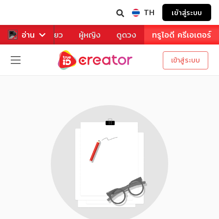
TH
เข้าสู่ระบบ
าหาร
อ่าน
ท่องเที่ยว
ผู้หญิง
ดูดวง
ทรูไอดี ครีเอเตอร์
เข้าสู่ระบบ