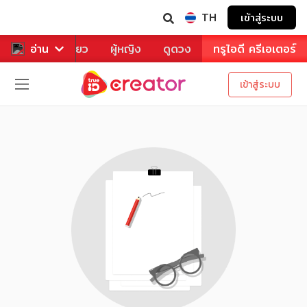
TH
เข้าสู่ระบบ
าหาร
อ่าน
ท่องเที่ยว
ผู้หญิง
ดูดวง
ทรูไอดี ครีเอเตอร์
เข้าสู่ระบบ