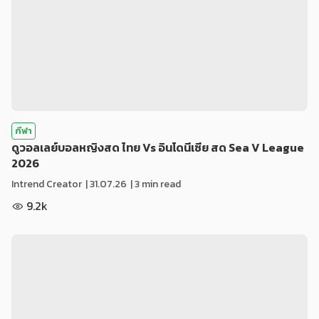
กีฬา
ดูวอลเลย์บอลหญิงสด ไทย Vs อินโดนีเซีย สด Sea V League
2026
Intrend Creator
|
31.07.26
| 3 min read
9.2k