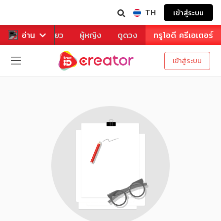
TH
เข้าสู่ระบบ
าหาร
อ่าน
ท่องเที่ยว
ผู้หญิง
ดูดวง
ทรูไอดี ครีเอเตอร์
เข้าสู่ระบบ