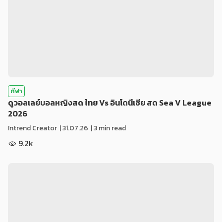
กีฬา
ดูวอลเลย์บอลหญิงสด ไทย Vs อินโดนีเซีย สด Sea V League
2026
Intrend Creator
|
31.07.26
| 3 min read
9.2k