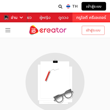
TH
เข้าสู่ระบบ
าหาร
อ่าน
ท่องเที่ยว
ผู้หญิง
ดูดวง
ทรูไอดี ครีเอเตอร์
เข้าสู่ระบบ