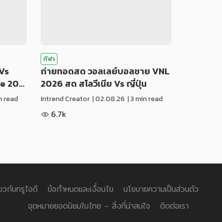
กีฬา
Vs
ถ่ายทอดสด วอลเลย์บอลชาย VNL
ue 20…
2026 สด สโลวีเนีย Vs ญี่ปุ่น
in read
Intrend Creator
|
02.08.26
| 3 min read
6.7k
่ยวกับทรูไอดี
ข้อกำหนดและเงื่อนไข
นโยบายความเป็นส่วนตัว
จุดหมายยอดนิยมในไทย - สิ่งที่น่าสนใจ
ติดต่อเรา