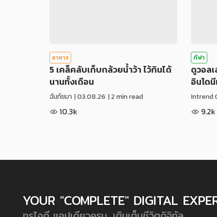
อาหาร
กีฬา
5 เคล็คลับเก็บกล้วยน้ำว้า ไว้กินได้
ดูวอล
นานทั้งเดือน
อินโดน
ฉันท์ชมา
|
03.08.26
| 2 min read
Intrend 
10.3k
9.2k
YOUR "COMPLETE" DIGITAL EXPE
ทรูไอดี แอปเดียวครบ...เติมเต็มชีวิตดิจิทัล