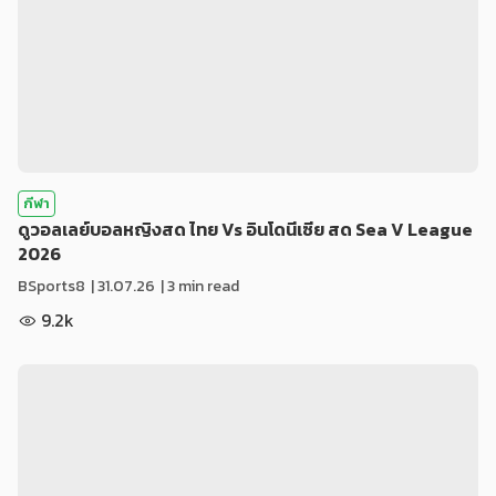
กีฬา
ดูวอลเลย์บอลหญิงสด ไทย Vs อินโดนีเซีย สด Sea V League
2026
BSports8
|
31.07.26
| 3 min read
9.2k