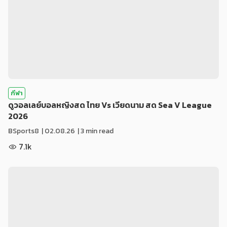
กีฬา
ดูวอลเลย์บอลหญิงสด ไทย Vs เวียดนาม สด Sea V League
2026
BSports8
|
02.08.26
| 3 min read
7.1k