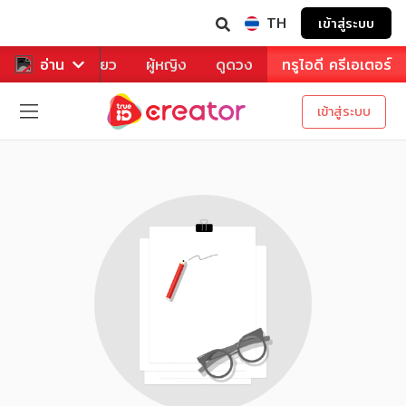
TH
เข้าสู่ระบบ
าหาร
อ่าน
ท่องเที่ยว
ผู้หญิง
ดูดวง
ทรูไอดี ครีเอเตอร์
เข้าสู่ระบบ