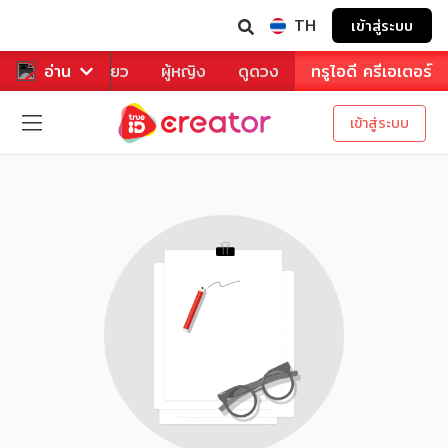
TH
เข้าสู่ระบบ
าหาร
อ่าน
ท่องเที่ยว
ผู้หญิง
ดูดวง
ทรูไอดี ครีเอเตอร์
เข้าสู่ระบบ