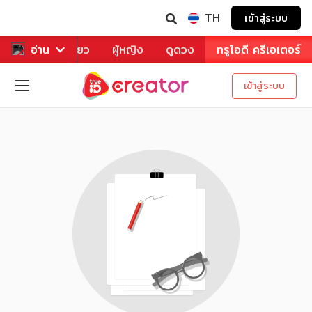
TH
เข้าสู่ระบบ
าหาร
อ่าน
ท่องเที่ยว
ผู้หญิง
ดูดวง
ทรูไอดี ครีเอเตอร์
เข้าสู่ระบบ