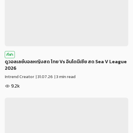
กีฬา
ดูวอลเลย์บอลหญิงสด ไทย Vs อินโดนีเซีย สด Sea V League
2026
Intrend Creator
|
31.07.26
| 3 min read
9.2k