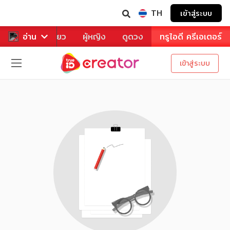
TH
เข้าสู่ระบบ
าหาร
อ่าน
ท่องเที่ยว
ผู้หญิง
ดูดวง
ทรูไอดี ครีเอเตอร์
เข้าสู่ระบบ