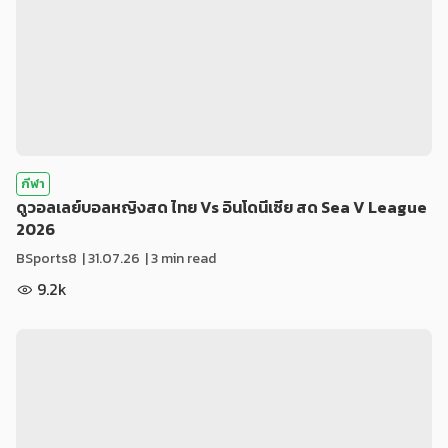
กีฬา
ดูวอลเลย์บอลหญิงสด ไทย Vs อินโดนีเซีย สด Sea V League
2026
BSports8
|
31.07.26
| 3 min read
9.2k