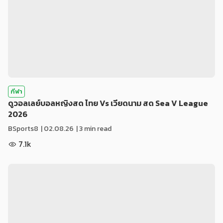
กีฬา
ดูวอลเลย์บอลหญิงสด ไทย Vs เวียดนาม สด Sea V League
2026
BSports8
|
02.08.26
| 3 min read
7.1k