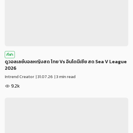
กีฬา
ดูวอลเลย์บอลหญิงสด ไทย Vs อินโดนีเซีย สด Sea V League
2026
Intrend Creator
|
31.07.26
| 3 min read
9.2k