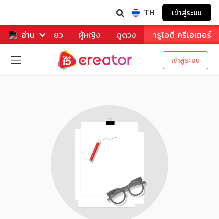
TH
เข้าสู่ระบบ
าหาร
อ่าน
ท่องเที่ยว
ผู้หญิง
ดูดวง
ทรูไอดี ครีเอเตอร์
เข้าสู่ระบบ