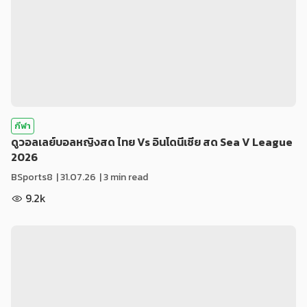
กีฬา
ดูวอลเลย์บอลหญิงสด ไทย Vs อินโดนีเซีย สด Sea V League
2026
BSports8
|
31.07.26
| 3 min read
9.2k