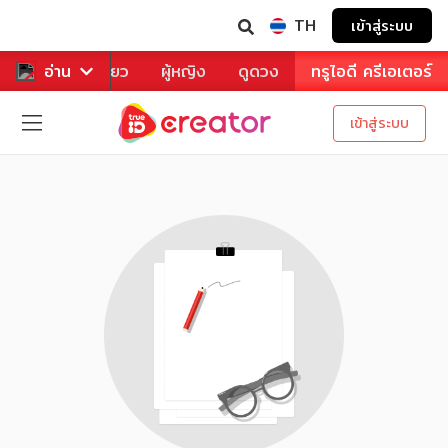
TH
เข้าสู่ระบบ
าหาร
อ่าน
ท่องเที่ยว
ผู้หญิง
ดูดวง
ทรูไอดี ครีเอเตอร์
เข้าสู่ระบบ