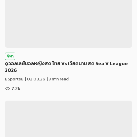
กีฬา
ดูวอลเลย์บอลหญิงสด ไทย Vs เวียดนาม สด Sea V League
2026
BSports8
|
02.08.26
| 3 min read
7.2k