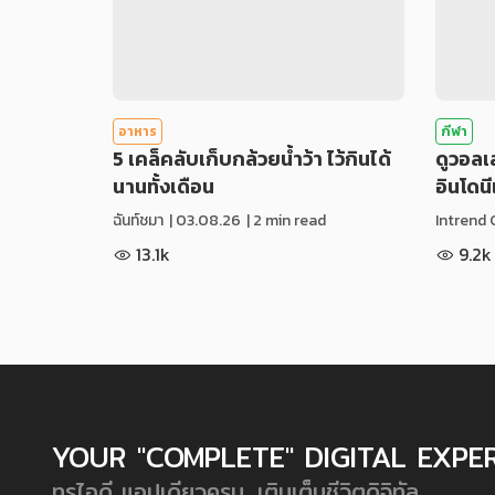
อาหาร
กีฬา
5 เคล็คลับเก็บกล้วยน้ำว้า ไว้กินได้
ดูวอล
นานทั้งเดือน
อินโดน
ฉันท์ชมา
|
03.08.26
| 2 min read
Intrend 
13.1k
9.2k
YOUR "COMPLETE" DIGITAL EXPE
ทรูไอดี แอปเดียวครบ...เติมเต็มชีวิตดิจิทัล