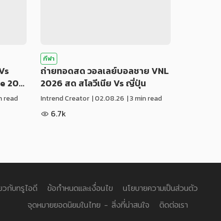
กีฬา
Vs
ถ่ายทอดสด วอลเลย์บอลชาย VNL
ue 20…
2026 สด สโลวีเนีย Vs ญี่ปุ่น
in read
Intrend Creator
|
02.08.26
| 3 min read
6.7k
่ยวกับทรูไอดี
ข้อกำหนดและเงื่อนไข
นโยบายความเป็นส่วนตัว
จุดหมายยอดนิยมในไทย - สิ่งที่น่าสนใจ
ติดต่อเรา