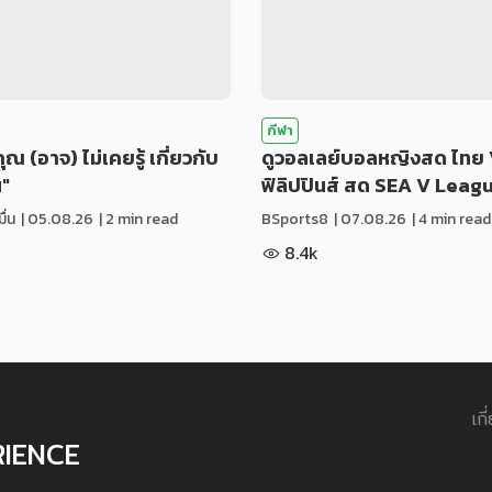
กีฬา
่คุณ (อาจ) ไม่เคยรู้ เกี่ยวกับ
ดูวอลเลย์บอลหญิงสด ไทย 
น"
ฟิลิปปินส์ สด SEA V Leag
ื่น
|
05.08.26
| 2 min read
BSports8
|
07.08.26
| 4 min read
8.4k
เกี
RIENCE