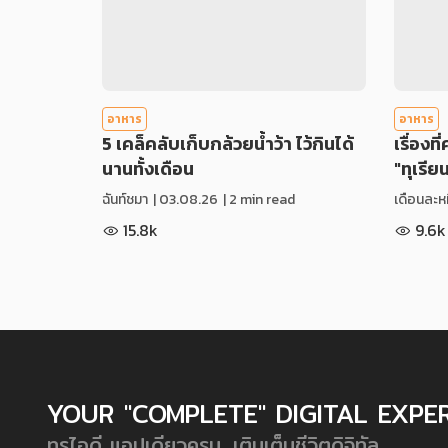
อาหาร
อาหาร
5 เคล็คลับเก็บกล้วยน้ำว้า ไว้กินได้
เรื่องที
นานทั้งเดือน
"ทุเรีย
ฉันท์ชมา
|
03.08.26
| 2 min read
เดือนละหม
15.8k
9.6k
YOUR "COMPLETE" DIGITAL EXPE
ทรูไอดี แอปเดียวครบ...เติมเต็มชีวิตดิจิทัล