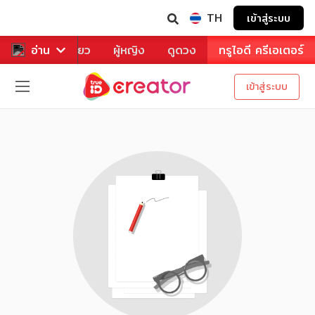
TH
เข้าสู่ระบบ
าหาร
อ่าน
ท่องเที่ยว
ผู้หญิง
ดูดวง
ทรูไอดี ครีเอเตอร์
เข้าสู่ระบบ