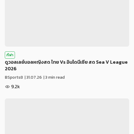
กีฬา
ดูวอลเลย์บอลหญิงสด ไทย Vs อินโดนีเซีย สด Sea V League
2026
BSports8
|
31.07.26
| 3 min read
9.2k