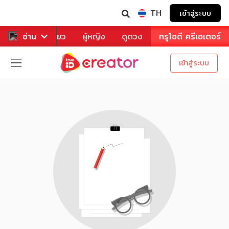
TH
เข้าสู่ระบบ
าหาร
อ่าน
ท่องเที่ยว
ผู้หญิง
ดูดวง
ทรูไอดี ครีเอเตอร์
เข้าสู่ระบบ