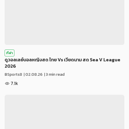
กีฬา
ดูวอลเลย์บอลหญิงสด ไทย Vs เวียดนาม สด Sea V League
2026
BSports8
|
02.08.26
| 3 min read
7.1k