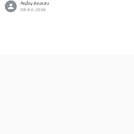
ภิญโญ ส่องแสง
08 ส.ค. 2026
ติดกระแส
กีฬา
ดูบอลสด ไทย พบ เมียนมา ถ่ายทอดสด ASEAN Cup 2026
(8 ส.ค. 69)
ภิญโญ ส่องแสง
08 ส.ค. 2026