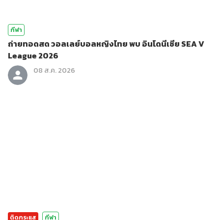
กีฬา
ถ่ายทอดสด วอลเลย์บอลหญิงไทย พบ อินโดนีเซีย SEA V
League 2026
08 ส.ค. 2026
ติดกระแส
กีฬา