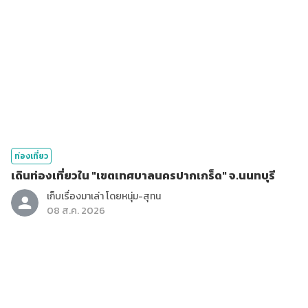
ท่องเที่ยว
เดินท่องเที่ยวใน "เขตเทศบาลนครปากเกร็ด" จ.นนทบุรี
เก็บเรื่องมาเล่า โดยหนุ่ม-สุทน
08 ส.ค. 2026