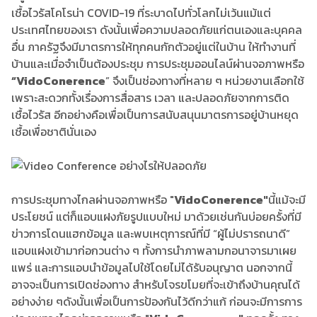
เชื้อไวรัสโคโรน่า COVID-19 ที่ระบาดไปทั่วโลกไม่เว้นแม้แต่
ประเทศไทยของเรา ดังนั้นเพื่อความปลอดภัยแก่ตนเองและบุคคล
อื่น ภาครัฐจึงมีมาตรการให้ทุกคนกักตัวอยู่แต่ในบ้าน ให้ทำงานที่
บ้านและเมื่อจำเป็นต้องประชุม การประชุมออนไลน์ผ่านจอภาพหรือ
“
Vido
Conerence
” จึงเป็นช่องทางที่หลาย ๆ หน่วยงานเลือกใช้
เพราะสะดวกทั้งเรื่องการสื่อสาร เวลา และปลอดภัยจากการติด
เชื้อไวรัส อีกอย่างคือเพื่อเป็นการสนับสนุนมาตรการอยู่บ้านหยุด
เชื้อเพื่อชาตินั่นเอง
การประชุมทางไกลผ่านจอภาพหรือ "
Vido
Conerence"
นี้
แม้จะมี
ประโยชน์ แต่ก็แอบแฝงภัยรูปแบบใหม่ มาด้วยเช่นกันบ่อยครั้งที่มี
ข่าวการโดนแฮกข้อมูล และพบเหตุการณ์ที่มี “ผู้ไม่ปรารถนาดี”
แอบแฝงเข้ามาก่อกวนต่าง ๆ ทั้งการนำภาพลามกอนาจารมาเผย
แพร่ และการแอบนำข้อมูลไปใช้โดยไม่ได้รับอนุญาต นอกจากนี้
อาจจะเป็นการเปิดช่องทาง สำหรับโจรขโมยที่จะเข้าถึงบ้านคุณได้
อย่างง่าย ๆ
ดังนั้นเพื่อเป็นการป้องกันไว้ดีกว่าแก้ ก่อนจะมีการการ