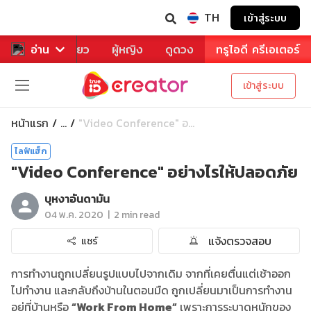
TH
เข้าสู่ระบบ
าหาร
อ่าน
ท่องเที่ยว
ผู้หญิง
ดูดวง
ทรูไอดี ครีเอเตอร์
เข้าสู่ระบบ
หน้าแรก
"Video Conference" อ...
...
ไลฟ์แฮ็ก
"Video Conference" อย่างไรให้ปลอดภัย
บุหงาอันดามัน
|
04 พ.ค. 2020
2 min read
แจ้งตรวจสอบ
แชร์
การทำงานถูกเปลี่ยนรูปแบบไปจากเดิม จากที่เคยตื่นแต่เช้าออก
ไปทำงาน และกลับถึงบ้านในตอนมืด ถูกเปลี่ยนมาเป็นการทำงาน
อยู่ที่บ้านหรือ
“Work From Home”
เพราะการระบาดหนักของ