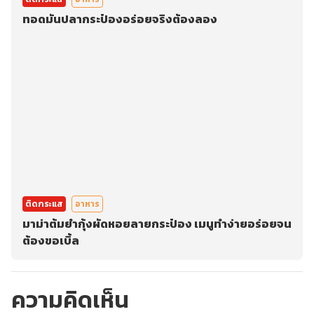
ทอดมันปลากระป๋องอร่อยจริงต้องลอง
ติดกระแส
อาหาร
มาม่าต้มยำกุ้งผัดหอยลายกระป๋อง เมนูทำง่ายอร่อยจน
ต้องขอเบิ้ล
ความคิดเห็น