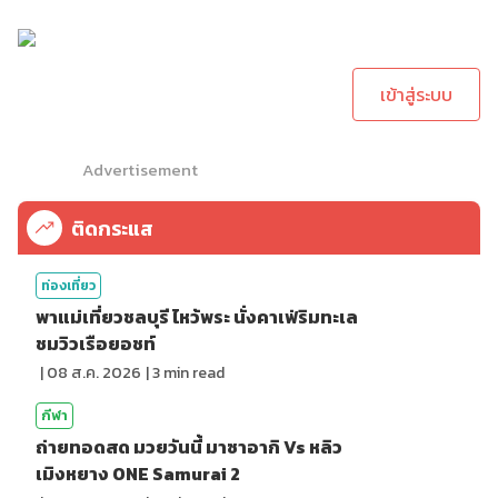
กรุณาเข้าสู่ระบบเพื่อ
ทำการคอมเม้นต์
เข้าสู่ระบบ
Advertisement
ติดกระแส
ท่องเที่ยว
พาแม่เที่ยวชลบุรี ไหว้พระ นั่งคาเฟ่ริมทะเล
ชมวิวเรือยอชท์
|
08 ส.ค. 2026
|
3
min read
กีฬา
ถ่ายทอดสด มวยวันนี้ มาซาอากิ Vs หลิว
เมิงหยาง ONE Samurai 2