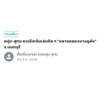
ท่องเที่ยว
หนุ่ม-สุทน ชวนไปเดินเล่นชิล ๆ "ตลาดคลองบางคูลัด"
จ.นนทบุรี
เก็บเรื่องมาเล่า โดยหนุ่ม-สุทน
08 ส.ค. 2026