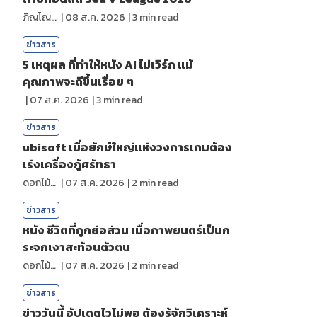
ภิญโญ ส่องแสง
|
08 ส.ค. 2026
|
3
min read
ข่าวสาร
5 เหตุผล ที่ทำให้หนัง AI ไม่เวิร์ก แม้
คุณภาพจะดีขึ้นเรื่อย ๆ
|
07 ส.ค. 2026
|
3
min read
ข่าวสาร
ubisoft เมื่อยักษ์ใหญ่แห่งวงการเกมต้อง
เร่งเครื่องกู้ศรัทธา
ดอกไม้กับสายน้ำ
|
07 ส.ค. 2026
|
2
min read
ข่าวสาร
หนัง ชีวิตที่ถูกย่อส่วน เมื่อภาพยนตร์เป็นก
ระจกเงาสะท้อนตัวตน
ดอกไม้กับสายน้ำ
|
07 ส.ค. 2026
|
2
min read
ข่าวสาร
ข่าววันนี้ อัปเดตไวไม่พอ ต้องรู้จักวิเคราะห์