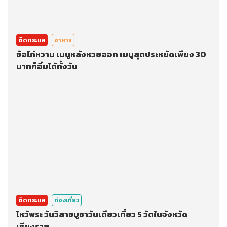
ติดกระแส
อาหาร
ข้อไก่หวาน เมนูหลังหวยออก เมนูสุดประหยัดเพียง 30
บาทก็อิ่มได้ทั้งวัน
ติดกระแส
ท่องเที่ยว
ไหว้พระ วันวิสาขบูชาวันเดียวเที่ยว 5 วัดในจังหวัด
เชียงราย