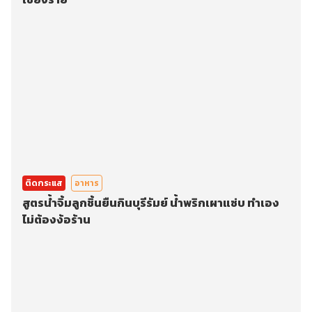
ติดกระแส
อาหาร
สูตรน้ำจิ้มลูกชิ้นยืนกินบุรีรัมย์ น้ำพริกเผาแซ่บ ทำเอง
ไม่ต้องง้อร้าน