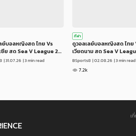
กีฬา
เลย์บอลหญิงสด ไทย Vs
ดูวอลเลย์บอลหญิงสด ไทย 
ีเซีย สด Sea V League 2…
เวียดนาม สด Sea V Leag
8
|
31.07.26
| 3 min read
BSports8
|
02.08.26
| 3 min read
7.2k
เกี
RIENCE