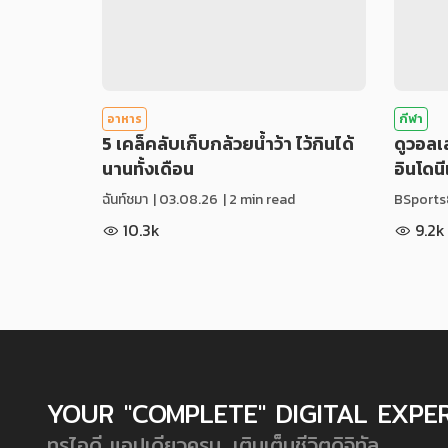
อาหาร
กีฬา
5 เคล็คลับเก็บกล้วยน้ำว้า ไว้กินได้
ดูวอล
นานทั้งเดือน
อินโดน
ฉันท์ชมา
|
03.08.26
| 2 min read
BSports
10.3k
9.2k
YOUR "COMPLETE" DIGITAL EXPE
ทรูไอดี แอปเดียวครบ...เติมเต็มชีวิตดิจิทัล