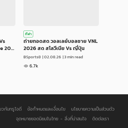
กีฬา
Vs
ถ่ายทอดสด วอลเลย์บอลชาย VNL
ue 20…
2026 สด สโลวีเนีย Vs ญี่ปุ่น
BSports8
|
02.08.26
| 3 min read
6.7k
่ยวกับทรูไอดี
ข้อกำหนดและเงื่อนไข
นโยบายความเป็นส่วนตัว
จุดหมายยอดนิยมในไทย - สิ่งที่น่าสนใจ
ติดต่อเรา