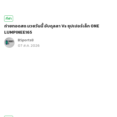
กีฬา
ถ่ายทอดสด มวยวันนี้ อับดุลลา Vs ซุปเปอร์เล็ก ONE
LUMPINEE165
BSports8
07 ส.ค. 2026