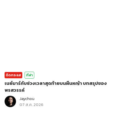
ติดกระแส
กีฬา
เนย์มาร์กับช่วงเวลาสุดท้ายบนผืนหญ้า บทสรุปของ
พรสวรรค์
Jaychou
07 ส.ค. 2026