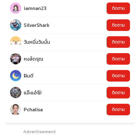
iamnan23
ติดตาม
SilverShark
ติดตาม
วันหนึ่งวันนั้น
ติดตาม
หงส์ดรุณ
ติดตาม
ฝันดี
ติดตาม
แอ๊ะแอ๋🤪
ติดตาม
Pchalisa
ติดตาม
Advertisement