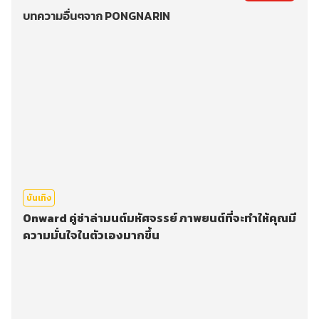
บทความอื่นๆจาก PONGNARIN
บันเทิง
Onward คู่ซ่าล่ามนต์มหัศจรรย์ ภาพยนต์ที่จะทำให้คุณมี
ความมั่นใจในตัวเองมากขึ้น