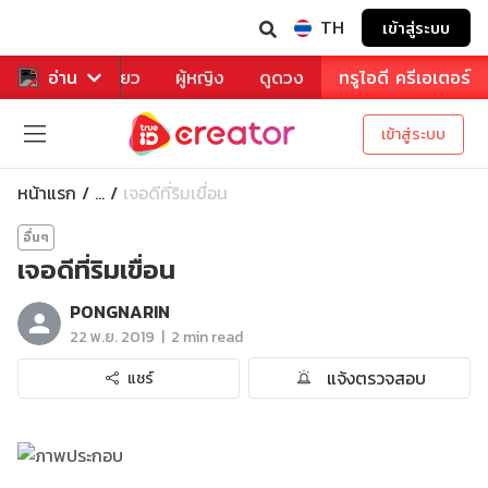
TH
เข้าสู่ระบบ
าหาร
อ่าน
ท่องเที่ยว
ผู้หญิง
ดูดวง
ทรูไอดี ครีเอเตอร์
เข้าสู่ระบบ
หน้าแรก
เจอดีที่ริมเขื่อน
...
อื่นๆ
เจอดีที่ริมเขื่อน
PONGNARIN
|
22 พ.ย. 2019
2 min read
แจ้งตรวจสอบ
แชร์