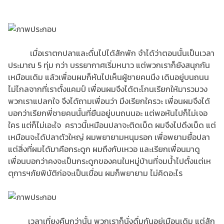
เมื่อเราตกปลาและดื่นไปได้สักพัก จำได้ว่าตอนนั้นเป็นเวลา
ประมาณ 5 ทุ่ม กว่า บรรยากาศเริ่มหนาว แต่พวกเราก็ยังสนุกกัน
เหมือนเดิม แล้วเพื่อนผมก็หันไปเห็นผู้ชายคนนึง เดินอยู่บนถนน
ไม่ไกลจากที่เราตั้งแคมป์ เพื่อนผมจึงได้ตะโกนเรียกให้มารวมวง
พวกเราแปลกใจ จึงได้ถามเพื่อนว่า มึงเรียกใครวะ เพื่อนผมจึงได้
บอกว่าเรียกพี่ชายคนนั้นที่ยืนอยู่บนถนนอะ แต่พอหันไปก็ไม่เจอ
ใคร แต่ก็ไม่เอะใจ คราวนี้เหมือนปลาจะติดเบ็ด ผมจึงไปดึงเบ็ด แต่
เหมือนจะได้ปลาตัวใหญ่ ผมพยายามหนุมรอก เพื่อพยามยื้อปลา
แต่สิ่งที่ผมได้มาคือกระดูก ผมถึงกับเหวอ และเรียกเพื่อนมาดู
เพื่อนบอกว่าคงจะเป็นกระดูกของคนในหมู่บ้านที่จมน้ำไปตั้งแต่เห
ตุการฯภัยพิบัติก่อจะเป็นเขื่อน ผมก็พยายาม ไม่คิดอะไร
เวลาเที่ยงคืนกว่านั้น พวกเราก็นั่งดื่มกันอยู่เมือนเดิม แต่สัก