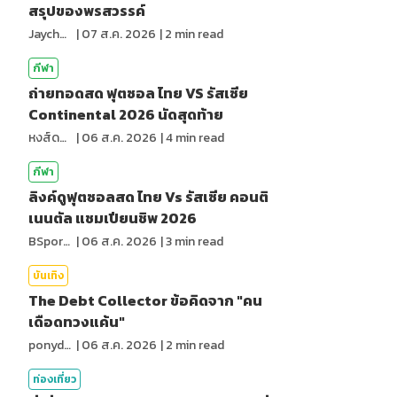
สรุปของพรสวรรค์
Jaychou
|
07 ส.ค. 2026
|
2
min read
กีฬา
ถ่ายทอดสด ฟุตซอล ไทย VS รัสเซีย
Continental 2026 นัดสุดท้าย
หงส์ดรุณ
|
06 ส.ค. 2026
|
4
min read
กีฬา
ลิงค์ดูฟุตซอลสด ไทย Vs รัสเซีย คอนติ
เนนตัล แชมเปียนชิพ 2026
BSports8
|
06 ส.ค. 2026
|
3
min read
บันเทิง
The Debt Collector ข้อคิดจาก "คน
เดือดทวงแค้น"
ponydiary
|
06 ส.ค. 2026
|
2
min read
ท่องเที่ยว