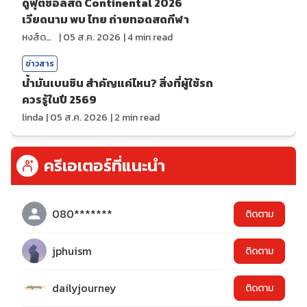
ดูฟุตซอลสด Continental 2026
เวียดนาม พบ ไทย ถ่ายทอดสดกีฬา
หงส์ดรุณ
|
05 ส.ค. 2026
|
4
min read
ข่าวสาร
น้ำมันเบนซิน สำคัญแค่ไหน? สิ่งที่ผู้ใช้รถ
ควรรู้ในปี 2569
linda
|
05 ส.ค. 2026
|
2
min read
ครีเอเตอร์ที่แนะนำ
080*******
ติดตาม
jphuism
ติดตาม
dailyjourney
ติดตาม