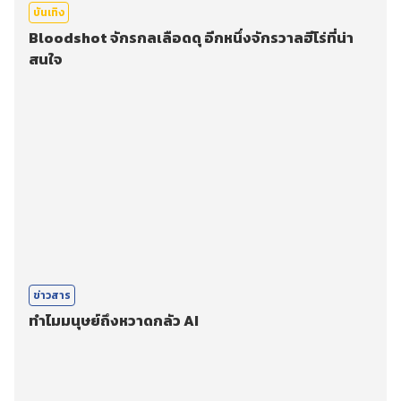
บันเทิง
Bloodshot จักรกลเลือดดุ อีกหนึ่งจักรวาลฮีโร่ที่น่า
สนใจ
ข่าวสาร
ทำไมมนุษย์ถึงหวาดกลัว AI