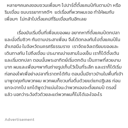
หลายๆคนคงชอบชวนเพื่อนๆ ไปปาร์ตี้ตั้งแคมป์กันตามป่า หรือ
ริมเขื่อน ชมบรรยากาศดีๆ แต่เรื่องที่พวกผมเจอ ทำให้ผมกับ
เพื่อนๆ ไม่กล้าไปตั้งแคปที่ริมเขื่อนกันอีกเลย
เรื่องมันเริ่มขึ้นที่เพื่อนของผม อยากหาที่ตั้งแคมป์ตกปลา
และนั่งดื่มชิวๆ กันตามประสาเพื่อน จึงได้ตกลงกันไปตั้งแคมป์ใน
อำเภอนึง ในจังหวัดนครศรีธรรมราช เราจัดแจ้งเตรียมของและ
เดินทางกัน ไปถึงเขื่อน ประมาณบ่ายสามโมงเย็น เราก็ได้ตั้งเต้น
และเริ่มตกปลา ตอนนั้นพระอาทิตย์เริ่มตกดิน เป็นภาพที่สวยงาม
มาก ผมและเพื่อนๆพากันถ่ายรูปเก็บไว้เป็นที่ระลึก และเราก็ได้เริ่ม
ก่อกองไฟเพื่อย่างปลาที่เราตกได้กัน ตอนนั้นมีชาวบ้านในพื้นที่เข้า
มาพูดคุยกับพวกผม พวกผมก็ชวนกั่งดื่นด้วยแต่แกปฏิเสธ ก่อน
แกจะจากไป แกได้พูดว่าแน่นใจนะว่าพวกเองจะตั้งแคมป์ ตรงนี้
แล้ว บอกว่าระวังตัวด้วยละแต่พวกผมก็ไม่ได้เอะใจอะไร
Advertisement