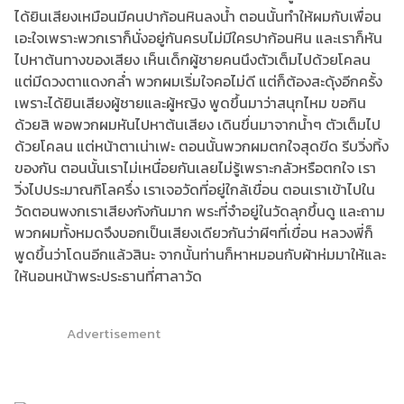
ได้ยินเสียงเหมือนมีคนปาก้อนหินลงน้ำ ตอนนั้นทำให้ผมกับเพื่อน
เอะใจเพราะพวกเราก็นั่งอยู่กันครบไม่มีใครปาก้อนหิน และเราก็หัน
ไปหาต้นทางของเสียง เห็นเด็กผู้ชายคนนึงตัวเต็มไปด้วยโคลน
แต่มีดวงตาแดงกล่ำ พวกผมเริ่มใจคอไม่ดี แต่ก็ต้องสะดุ้งอีกครั้ง
เพราะได้ยินเสียงผู้ชายและผู้หญิง พูดขึ้นมาว่าสนุกไหม ขอกิน
ด้วยสิ พอพวกผมหันไปหาต้นเสียง เดินขึ่นมาจากน้ำๆ ตัวเต็มไป
ด้วยโคลน แต่หน้าตาเน่าเฟะ ตอนนั้นพวกผมตกใจสุดขีด รีบวิ่งทิ้ง
ของกัน ตอนนั้นเราไม่เหนื่อยกันเลยไม่รู้เพราะกลัวหรือตกใจ เรา
วิ่งไปประมาณกิโลครึ่ง เราเจอวัดที่อยู่ใกล้เขื่อน ตอนเราเข้าไปใน
วัดตอนพงกเราเสียงกังกันมาก พระที่จำอยู่ในวัดลุกขึ้นดู และถาม
พวกผมทั้งหมดจึงบอกเป็นเสียงเดียวกันว่าผีๆที่เขื่อน หลวงพี่ก็
พูดขึ้นว่าโดนอีกแล้วสินะ จากนั้นท่านก็หาหมอนกับผ้าห่มมาให้และ
ให้นอนหน้าพระประธานที่ศาลาวัด
Advertisement