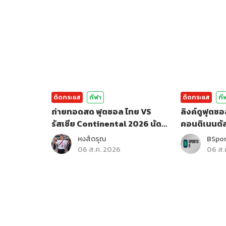
ติดกระแส
กีฬา
ติดกระแส
กี
ถ่ายทอดสด ฟุตซอล ไทย VS
ลิงค์ดูฟุตซอ
รัสเซีย Continental 2026 นัด
คอนติเนนตั
สุดท้าย
หงส์ดรุณ
BSpo
06 ส.ค. 2026
06 ส.