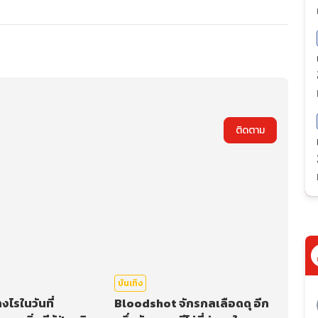
ติดตาม
บันเทิง
งไรในวันที่
Bloodshot จักรกลเลือดดุ อีก