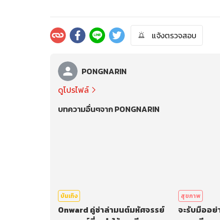
แจ้งตรวจสอบ
PONGNARIN
ดูโปรไฟล์
บทความอื่นๆจาก PONGNARIN
บันเทิง
สุขภาพ
Onward คู่ซ่าล่ามนต์มหัศจรรย์
จะรับมืออย่า