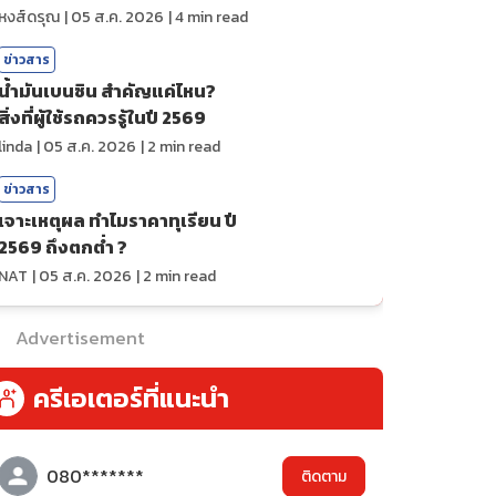
ถ่ายทอดสดกีฬา
หงส์ดรุณ
|
05 ส.ค. 2026
|
4
min read
ข่าวสาร
น้ำมันเบนซิน สำคัญแค่ไหน?
สิ่งที่ผู้ใช้รถควรรู้ในปี 2569
linda
|
05 ส.ค. 2026
|
2
min read
ข่าวสาร
เจาะเหตุผล ทำไมราคาทุเรียน ปี
2569 ถึงตกต่ำ ?
NAT
|
05 ส.ค. 2026
|
2
min read
Advertisement
ครีเอเตอร์ที่แนะนำ
080*******
ติดตาม