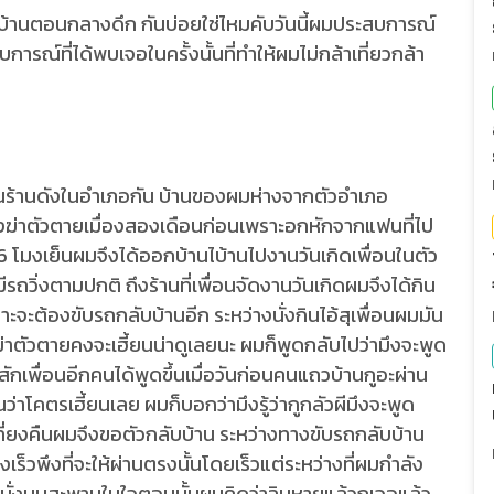
บบ้านตอนกลางดึก กันบ่อยใช่ไหมคับวันนี้ผมประสบการณ์
รณ์ที่ได้พบเจอในครั้งนั้นที่ทำให้ผมไม่กล้าเที่ยวกล้า
งกันร้านดังในอำเภอกัน บ้านของผมห่างจากตัวอำเภอ
ิงฆ่าตัวตายเมื่องสองเดือนก่อนเพราะอกหักจากแฟนที่ไป
 6 โมงเย็นผมจึงได้ออกบ้านไบ้านไปงานวันเกิดเพื่อนในตัว
ถวิ่งตามปกติ ถึงร้านที่เพื่อนจัดงานวันเกิดผมจึงได้กิน
าะจะต้องขับรถกลับบ้านอีก ระหว่างนั่งกินไอ้สุเพื่อนผมมัน
่าตัวตายคงจะเฮี้ยนน่าดูเลยนะ ผมก็พูดกลับไปว่ามึงจะพูด
อ้สักเพื่อนอีกคนได้พูดขึ้นเมื่อวันก่อนคนแถวบ้านกูอะผ่าน
ว่าโคตรเฮี้ยนเลย ผมก็บอกว่ามึงรู้ว่ากูกลัวผีมึงจะพูด
ึงเที่ยงคืนผมจึงขอตัวกลับบ้าน ระหว่างทางขับรถกลับบ้าน
เร็วพึงที่จะให้ผ่านตรงนั้นโดยเร็วแต่ระหว่างที่ผมกำลัง
ญิงนั่งบนสะพานในใจตอนนั้นผมคิดว่าฉิบหายแล้วกูเจอแล้ว