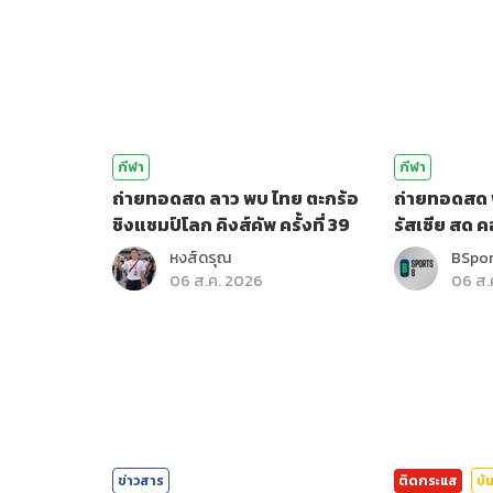
กีฬา
กีฬา
ถ่ายทอดสด ลาว พบ ไทย ตะกร้อ
ถ่ายทอดสด 
ชิงแชมป์โลก คิงส์คัพ ครั้งที่ 39
รัสเซีย สด 
หงส์ดรุณ
BSpo
06 ส.ค. 2026
06 ส.
ข่าวสาร
ติดกระแส
บัน