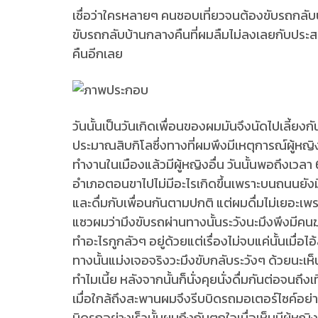
เชื่อว่าใครหลายๆ คนชอบเที่ยวจนต้องขับรถกลั
ขับรถกลับบ้านกลางคืนที่ผมลืมไม่ลงเลยกับประสบกา
คืนอีกเลย
วันนั้นเป็นวันเกิดเพื่อนของผมมันจึงนัดไปเลี้ย
ประมาณสิบกิโลซึ่งทางที่ผมพึงมีเหตุการณ์ผู้หญ
ทำงานในเมืองแล้วมีผู้หญิงอื่น วันนั้นพอถึงเวลา
อำเภอตอนขาไปไม่มีอะไรเกิดขึ้นเพราะบนถนนยังมีร
และดื่มกับเพื่อนกันตามปกติ แต่ผมดื่มไม่เยอะเพร
แซวผมว่ามึงขับรถผ่านทางนั้นระวังนะมึงพึงมีคนฆ
ทำอะไรกูกลัวๆ อยู่ด้วยแต่เรื่องไม่จบแค่นั้นเมื่อไ
ทางนั้นแม่งเจอจริงวะมึงขับกลับระวังๆ ด้วยนะเห็น
ทำไมเนี้ย หลังจากนั้นก็นั่งคุยนั่งดื่มกันต่อจนถ
เมื่อใกล้ถึงสะพานผมจึงรีบบิดรถมอเตอร์ไซค์อย่าง
บิดรถอย่างเร็วนั้นผมถึงกับตกใจเมื่อเห็นมีผู้ห