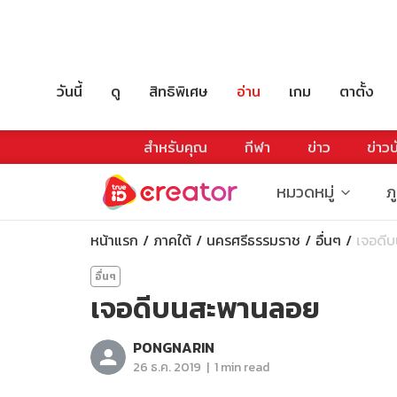
วันนี้
ดู
สิทธิพิเศษ
อ่าน
เกม
ตาตั้ง
สำหรับคุณ
กีฬา
ข่าว
ข่าวบ
หมวดหมู่
ภ
หน้าแรก
ภาคใต้
นครศรีธรรมราช
อื่นๆ
เจอดี
อื่นๆ
เจอดีบนสะพานลอย
PONGNARIN
|
26 ธ.ค. 2019
1 min read