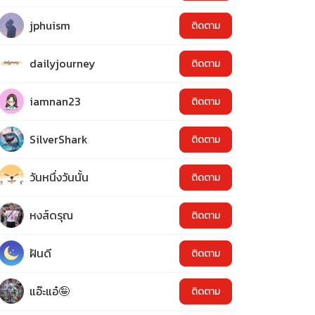
jphuism
ติดตาม
dailyjourney
ติดตาม
iamnan23
ติดตาม
SilverShark
ติดตาม
วันหนึ่งวันนั้น
ติดตาม
หงส์ดรุณ
ติดตาม
ฝันดี
ติดตาม
แอ๊ะแอ๋🤪
ติดตาม