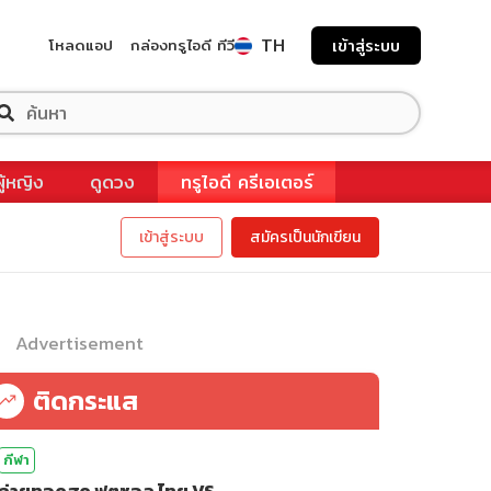
TH
โหลดแอป
กล่องทรูไอดี ทีวี
เข้าสู่ระบบ
ผู้หญิง
ดูดวง
ทรูไอดี ครีเอเตอร์
เข้าสู่ระบบ
สมัครเป็นนักเขียน
Advertisement
ติดกระแส
กีฬา
ถ่ายทอดสด ฟุตซอล ไทย VS