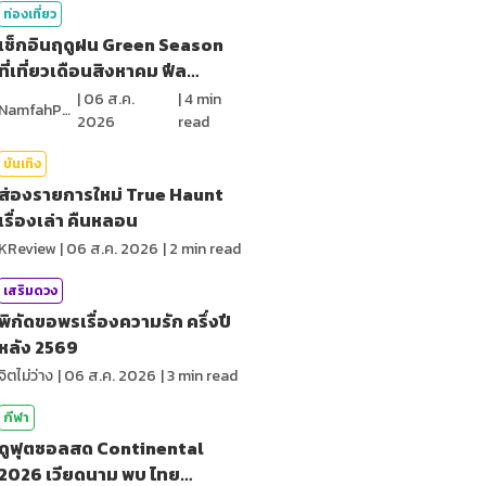
ท่องเที่ยว
เช็กอินฤดูฝน Green Season
ที่เที่ยวเดือนสิงหาคม ฟีล
ธรรมชาติ
|
06 ส.ค.
|
4
min
NamfahPhupha
2026
read
บันเทิง
ส่องรายการใหม่ True Haunt
เรื่องเล่า คืนหลอน
KReview
|
06 ส.ค. 2026
|
2
min read
เสริมดวง
พิกัดขอพรเรื่องความรัก ครึ่งปี
หลัง 2569
จิตไม่ว่าง
|
06 ส.ค. 2026
|
3
min read
กีฬา
ดูฟุตซอลสด Continental
2026 เวียดนาม พบ ไทย