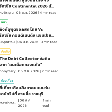
รัสเซีย Continental 2026 นัด
สุดท้าย
หงส์ดรุณ
|
06 ส.ค. 2026
|
4
min read
กีฬา
ลิงค์ดูฟุตซอลสด ไทย Vs
รัสเซีย คอนติเนนตัล แชมเปียน
ชิพ 2026
BSports8
|
06 ส.ค. 2026
|
3
min read
บันเทิง
The Debt Collector ข้อคิด
จาก "คนเดือดทวงแค้น"
ponydiary
|
06 ส.ค. 2026
|
2
min read
ท่องเที่ยว
ที่เที่ยวเดือนสิงหาคมแบบวัน
เดย์ทริปที่ สวนผึ้ง ราชบุรี
|
06 ส.ค.
|
1
min
MawinMatravel
2026
read