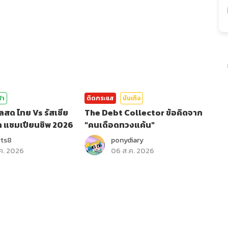
ฬา
ติดกระแส
บันเทิง
ลสด ไทย Vs รัสเซีย
The Debt Collector ข้อคิดจาก
ล แชมเปียนชิพ 2026
"คนเดือดทวงแค้น"
rts8
ponydiary
ค. 2026
06 ส.ค. 2026