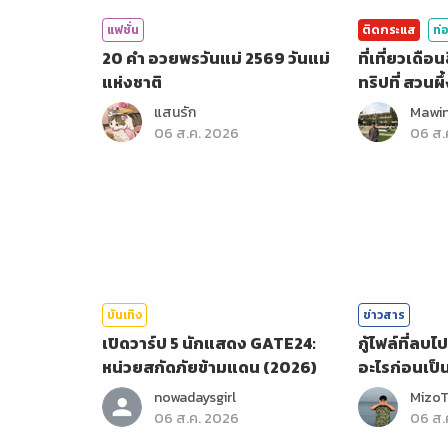
แฟชั่น
ติดกระแส
ท่อ
20 คำ อวยพรวันแม่ 2569 วันแม่
ที่เที่ยวเดื
แห่งชาติ
ทริปที่ สวนผึ้
แสนรัก
Mawin
06 ส.ค. 2026
06 ส.
บันเทิง
ข่าวสาร
เปิดวาร์ป 5 นักแสดง GATE24:
กู้ไฟล์ที่ลบ
หน่วยสกัดภัยข้ามแดน (2026)
อะไรก่อนเป็
nowadaysgirl
Mizo
06 ส.ค. 2026
06 ส.