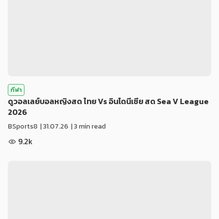
กีฬา
ดูวอลเลย์บอลหญิงสด ไทย Vs อินโดนีเซีย สด Sea V League
2026
BSports8
|
31.07.26
| 3 min read
9.2k