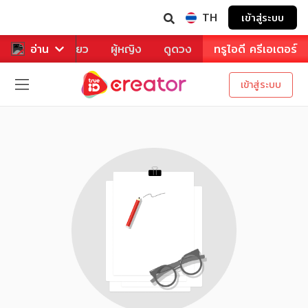
TH
เข้าสู่ระบบ
าหาร
อ่าน
ท่องเที่ยว
ผู้หญิง
ดูดวง
ทรูไอดี ครีเอเตอร์
เข้าสู่ระบบ