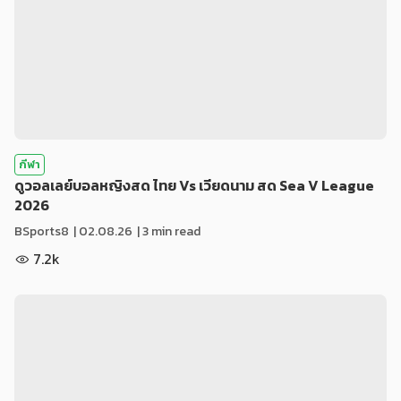
กีฬา
ดูวอลเลย์บอลหญิงสด ไทย Vs เวียดนาม สด Sea V League
2026
BSports8
|
02.08.26
| 3 min read
7.2k