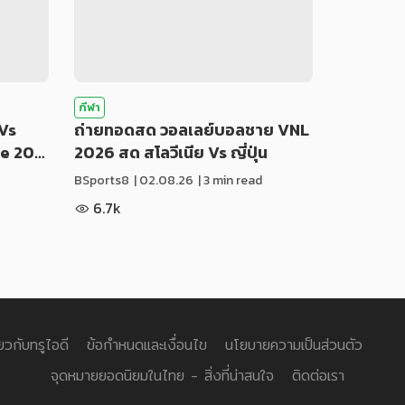
กีฬา
Vs
ถ่ายทอดสด วอลเลย์บอลชาย VNL
ue 20…
2026 สด สโลวีเนีย Vs ญี่ปุ่น
BSports8
|
02.08.26
| 3 min read
6.7k
่ยวกับทรูไอดี
ข้อกำหนดและเงื่อนไข
นโยบายความเป็นส่วนตัว
จุดหมายยอดนิยมในไทย - สิ่งที่น่าสนใจ
ติดต่อเรา