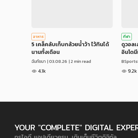
อาหาร
กีฬา
5 เคล็คลับเก็บกล้วยน้ำว้า ไว้กินได้
ดูวอล
นานทั้งเดือน
อินโดน
ฉันท์ชมา
|
03.08.26
| 2 min read
BSports
4.1k
9.2k
YOUR "COMPLETE" DIGITAL EXPE
ทรูไอดี แอปเดียวครบ...เติมเต็มชีวิตดิจิทัล