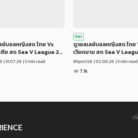
กีฬา
เลย์บอลหญิงสด ไทย Vs
ดูวอลเลย์บอลหญิงสด ไทย 
ีเซีย สด Sea V League 2…
เวียดนาม สด Sea V Leag
8
|
31.07.26
| 3 min read
BSports8
|
02.08.26
| 3 min read
7.1k
เกี
RIENCE