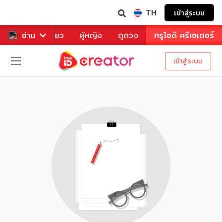
TH
เข้าสู่ระบบ
าหาร
อ่าน
ท่องเที่ยว
ผู้หญิง
ดูดวง
ทรูไอดี ครีเอเตอร์
เข้าสู่ระบบ