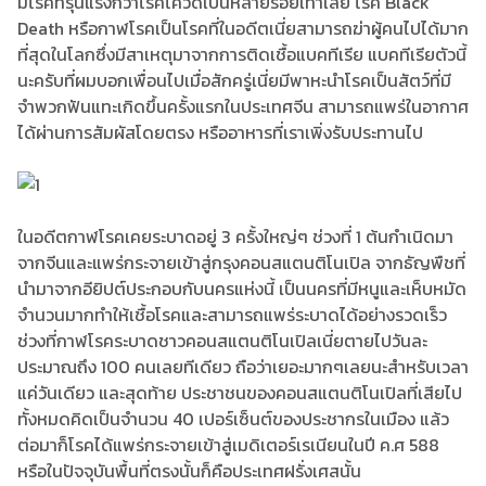
มีโรคที่รุนแรงกว่าโรคโควิดเป็นหลายร้อยเท่าเลย โรค Black
Death หรือกาฬโรคเป็นโรคที่ในอดีตเนี่ยสามารถฆ่าผู้คนไปได้มาก
ที่สุดในโลกซึ่งมีสาเหตุมาจากการติดเชื้อแบคทีเรีย แบคทีเรียตัวนี้
นะครับที่ผมบอกเพื่อนไปเมื่อสักครู่เนี่ยมีพาหะนำโรคเป็นสัตว์ที่มี
จำพวกฟันแทะเกิดขึ้นครั้งแรกในประเทศจีน สามารถแพร่ในอากาศ
ได้ผ่านการสัมผัสโดยตรง หรืออาหารที่เราเพิ่งรับประทานไป
ในอดีตกาฬโรคเคยระบาดอยู่ 3 ครั้งใหญ่ๆ ช่วงที่ 1 ต้นกำเนิดมา
จากจีนและแพร่กระจายเข้าสู่กรุงคอนสแตนติโนเปิล จากธัญพืชที่
นำมาจากอียิปต์ประกอบกับนครแห่งนี้ เป็นนครที่มีหนูและเห็บหมัด
จำนวนมากทำให้เชื้อโรคและสามารถแพร่ระบาดได้อย่างรวดเร็ว
ช่วงที่กาฬโรคระบาดชาวคอนสแตนติโนเปิลเนี่ยตายไปวันละ
ประมาณถึง 100 คนเลยทีเดียว ถือว่าเยอะมากๆเลยนะสำหรับเวลา
แค่วันเดียว และสุดท้าย ประชาชนของคอนสแตนติโนเปิลที่เสียไป
ทั้งหมดคิดเป็นจำนวน 40 เปอร์เซ็นต์ของประชากรในเมือง แล้ว
ต่อมาก็โรคได้แพร่กระจายเข้าสู่เมดิเตอร์เรเนียนในปี ค.ศ 588
หรือในปัจจุบันพื้นที่ตรงนั้นก็คือประเทศฝรั่งเศสนั้น