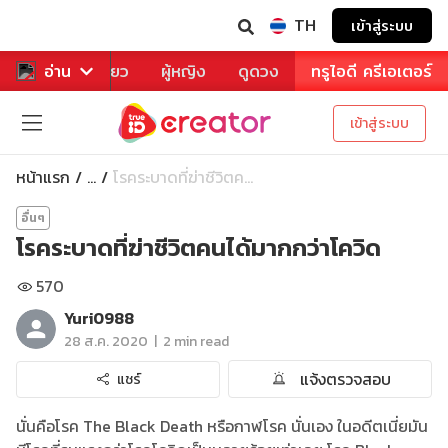
TH
เข้าสู่ระบบ
าหาร
อ่าน
ท่องเที่ยว
ผู้หญิง
ดูดวง
ทรูไอดี ครีเอเตอร์
เข้าสู่ระบบ
หน้าแรก
โรคระบาดที่ฆ่าชีวิตค...
...
อื่นๆ
โรคระบาดที่ฆ่าชีวิตคนได้มากกว่าโควิด
570
Yuri0988
|
28 ส.ค. 2020
2 min read
แจ้งตรวจสอบ
แชร์
นั่นคือโรค The Black Death หรือกาฬโรค นั่นเอง ในอดีตเนี่ยมัน