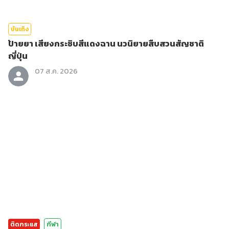
บันเทิง
ป้ายยา เสียงกระซิบสีแดงฉาน นวนิยายสืบสวนสัญชาติ
ญี่ปุ่น
07 ส.ค. 2026
ติดกระแส
กีฬา