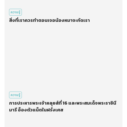
ความรู้
สิ่งที่เราควรทำตอนเจอน้องหมาจะกัดเรา
ความรู้
การประหารพระเจ้าหลุยส์ที่ 16 และพระสมเด็จพระราชินี
มารี อ็องตัวแน็ตในฝรั่งเศส