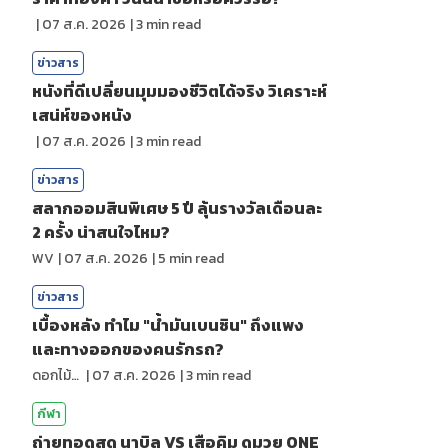
|
07 ส.ค. 2026
|
3
min read
ข่าวสาร
หนังที่ดีเปลี่ยนมุมมองชีวิตได้จริง วิเคราะห์
เสน่ห์ของหนัง
|
07 ส.ค. 2026
|
3
min read
ข่าวสาร
สลากออมสินพิเศษ 5 ปี ลุ้นรางวัลเดือนละ
2 ครั้ง น่าสนใจไหม?
WV
|
07 ส.ค. 2026
|
5
min read
ข่าวสาร
เบื้องหลัง ทำไม "น้ำมันเบนซิน" ถึงแพง
และทางออกของคนรักรถ?
ดอกไม้กับสายน้ำ
|
07 ส.ค. 2026
|
3
min read
กีฬา
ถ่ายทอดสด นาบิล VS เสือคิม ดูมวย ONE