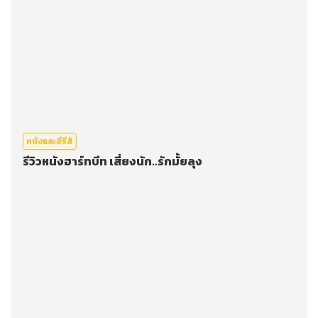
หนังและซีรีส์
รีวิวหนังฮาร์ทบีท เสี่ยงนัก..รักมั้ยลุง