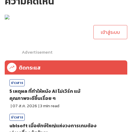
ความคิดเห็น
กรุณาเข้าสู่ระบบเพื่อ
ทำการคอมเม้นต์
เข้าสู่ระบบ
Advertisement
ติดกระแส
ข่าวสาร
5 เหตุผล ที่ทำให้หนัง AI ไม่เวิร์ก แม้
คุณภาพจะดีขึ้นเรื่อย ๆ
|
07 ส.ค. 2026
|
3
min read
ข่าวสาร
ubisoft เมื่อยักษ์ใหญ่แห่งวงการเกมต้อง