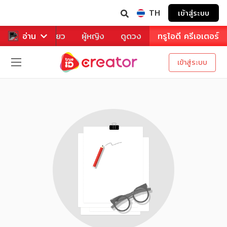
TH
เข้าสู่ระบบ
าหาร
อ่าน
ท่องเที่ยว
ผู้หญิง
ดูดวง
ทรูไอดี ครีเอเตอร์
เข้าสู่ระบบ