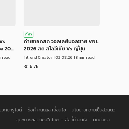
กีฬา
Vs
ถ่ายทอดสด วอลเลย์บอลชาย VNL
ue 20…
2026 สด สโลวีเนีย Vs ญี่ปุ่น
in read
Intrend Creator
|
02.08.26
| 3 min read
6.7k
่ยวกับทรูไอดี
ข้อกำหนดและเงื่อนไข
นโยบายความเป็นส่วนตัว
จุดหมายยอดนิยมในไทย - สิ่งที่น่าสนใจ
ติดต่อเรา