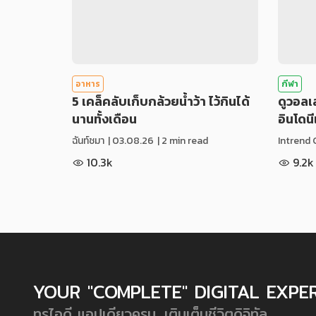
อาหาร
กีฬา
5 เคล็คลับเก็บกล้วยน้ำว้า ไว้กินได้
ดูวอล
นานทั้งเดือน
อินโดน
ฉันท์ชมา
|
03.08.26
| 2 min read
Intrend 
10.3k
9.2k
YOUR "COMPLETE" DIGITAL EXPE
ทรูไอดี แอปเดียวครบ...เติมเต็มชีวิตดิจิทัล