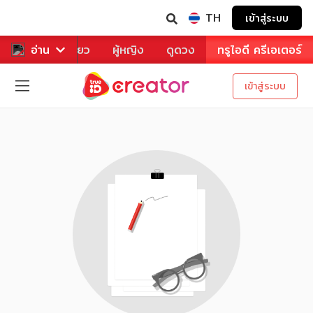
TH
เข้าสู่ระบบ
าหาร
อ่าน
ท่องเที่ยว
ผู้หญิง
ดูดวง
ทรูไอดี ครีเอเตอร์
เข้าสู่ระบบ