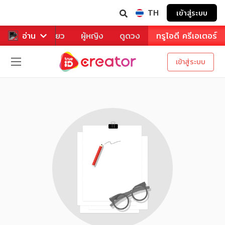
TH
เข้าสู่ระบบ
าหาร
อ่าน
ท่องเที่ยว
ผู้หญิง
ดูดวง
ทรูไอดี ครีเอเตอร์
เข้าสู่ระบบ