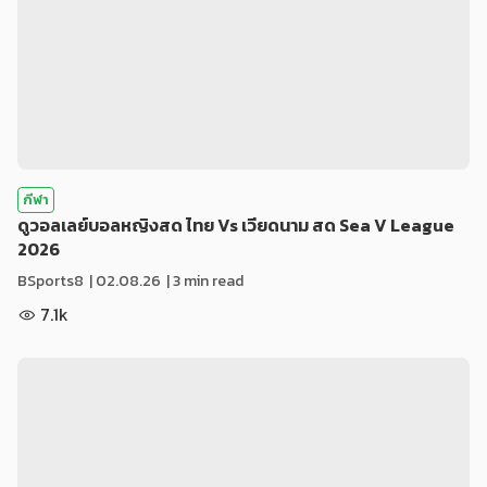
กีฬา
ดูวอลเลย์บอลหญิงสด ไทย Vs เวียดนาม สด Sea V League
2026
BSports8
|
02.08.26
| 3 min read
7.1k