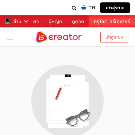
TH
เข้าสู่ระบบ
าหาร
อ่าน
ท่องเที่ยว
ผู้หญิง
ดูดวง
ทรูไอดี ครีเอเตอร์
เข้าสู่ระบบ