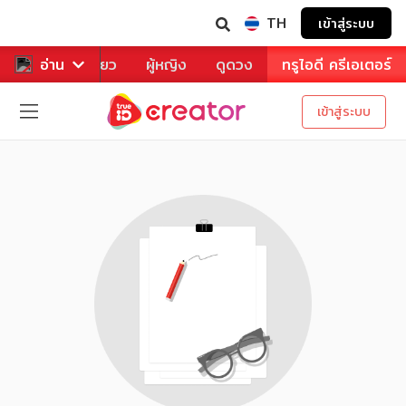
TH
เข้าสู่ระบบ
าหาร
อ่าน
ท่องเที่ยว
ผู้หญิง
ดูดวง
ทรูไอดี ครีเอเตอร์
เข้าสู่ระบบ