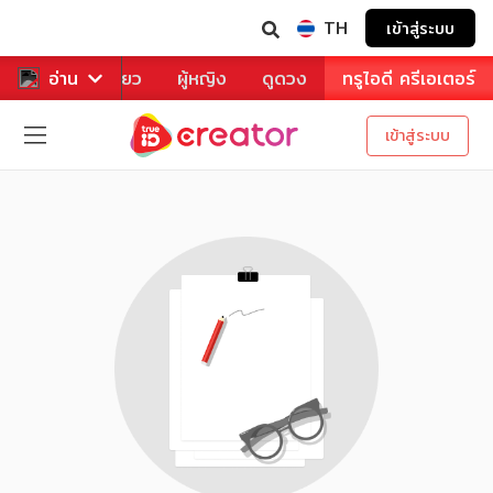
TH
เข้าสู่ระบบ
าหาร
อ่าน
ท่องเที่ยว
ผู้หญิง
ดูดวง
ทรูไอดี ครีเอเตอร์
เข้าสู่ระบบ