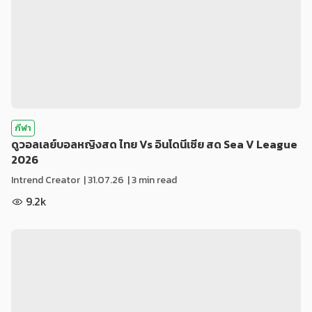
กีฬา
ดูวอลเลย์บอลหญิงสด ไทย Vs อินโดนีเซีย สด Sea V League
2026
Intrend Creator
|
31.07.26
| 3 min read
9.2k