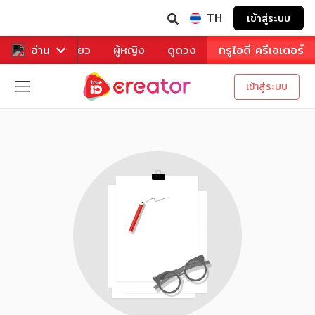
TH
เข้าสู่ระบบ
าหาร
อ่าน
ท่องเที่ยว
ผู้หญิง
ดูดวง
ทรูไอดี ครีเอเตอร์
เข้าสู่ระบบ