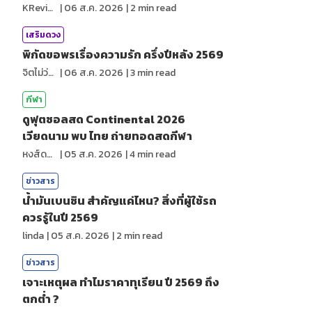
KReview
|
06 ส.ค. 2026
|
2
min read
เสริมดวง
พิกัดขอพรเรื่องความรัก ครึ่งปีหลัง 2569
จิตไม่ว่าง
|
06 ส.ค. 2026
|
3
min read
กีฬา
ดูฟุตซอลสด Continental 2026
เวียดนาม พบ ไทย ถ่ายทอดสดกีฬา
หงส์ดรุณ
|
05 ส.ค. 2026
|
4
min read
ข่าวสาร
น้ำมันเบนซิน สำคัญแค่ไหน? สิ่งที่ผู้ใช้รถ
ควรรู้ในปี 2569
linda
|
05 ส.ค. 2026
|
2
min read
ข่าวสาร
เจาะเหตุผล ทำไมราคาทุเรียน ปี 2569 ถึง
ตกต่ำ ?