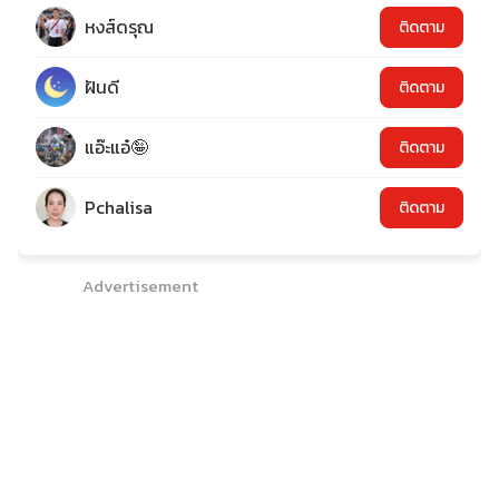
หงส์ดรุณ
ติดตาม
ฝันดี
ติดตาม
แอ๊ะแอ๋🤪
ติดตาม
Pchalisa
ติดตาม
Advertisement