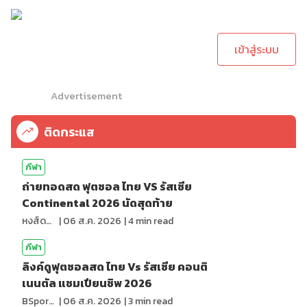
กรุณาเข้าสู่ระบบเพื่อ
ทำการคอมเม้นต์
เข้าสู่ระบบ
Advertisement
ติดกระแส
กีฬา
ถ่ายทอดสด ฟุตซอล ไทย VS รัสเซีย
Continental 2026 นัดสุดท้าย
หงส์ดรุณ
|
06 ส.ค. 2026
|
4
min read
กีฬา
ลิงค์ดูฟุตซอลสด ไทย Vs รัสเซีย คอนติ
เนนตัล แชมเปียนชิพ 2026
BSports8
|
06 ส.ค. 2026
|
3
min read