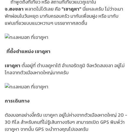
ถ้าพูดถึงที่เที่ยว หรือ สถานทีเที่ยวแนวภูเขาใน
จ.สงขลา
พลาดไม่ได้เลย คือ
"เขาคูหา"
นี่แหละครับ ไม่ว่าจะมา
พักผ่อนในวันหยุด มากับครอบครัว มากับเพื่อนฝูง หรือ มากับ
แฟนเที่ยวแบบแนวหวานๆ บรรยากาศสดชื้น
ที่ตั้งตำแหน่ง เขาคูหา
เขาคูหา
ตั้งอยู่ที่ ตำบลคูหาใต้ อำเภอรัตภูมิ จังหวัดสงขลา อยู่ไม่
ไกลจากตัวเมืองหาดใหญ่มากครับ
การเดินทาง
ต้องบอกอย่างงี้ครับ เขาคูหา อยู่ไม่ห่างจากตัวเมืองหาดใหญ่ 20 -
30 กิโล สำหรับคนที่ไม่รู้เส้นทางจริงๆ สามารถเปิด GPS พิมพ์ว่า
เขาคูหา จากนั้น GPS จะนำทางคุณไปเองครับ