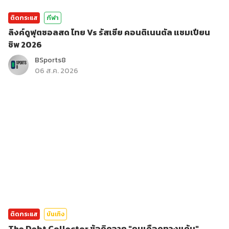
ติดกระแส
กีฬา
ลิงค์ดูฟุตซอลสด ไทย Vs รัสเซีย คอนติเนนตัล แชมเปียน
ชิพ 2026
BSports8
06 ส.ค. 2026
ติดกระแส
บันเทิง
The Debt Collector ข้อคิดจาก "คนเดือดทวงแค้น"