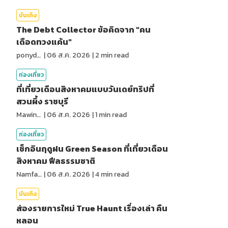
บันเทิง
The Debt Collector ข้อคิดจาก "คน
เดือดทวงแค้น"
ponydiary
|
06 ส.ค. 2026
|
2
min read
ท่องเที่ยว
ที่เที่ยวเดือนสิงหาคมแบบวันเดย์ทริปที่
สวนผึ้ง ราชบุรี
MawinMatravel
|
06 ส.ค. 2026
|
1
min read
ท่องเที่ยว
เช็กอินฤดูฝน Green Season ที่เที่ยวเดือน
สิงหาคม ฟีลธรรมชาติ
NamfahPhupha
|
06 ส.ค. 2026
|
4
min read
บันเทิง
ส่องรายการใหม่ True Haunt เรื่องเล่า คืน
หลอน