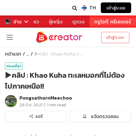
TH
เข้าสู่ระบบ
าหาร
อ่าน
ท่องเที่ยว
ผู้หญิง
ดูดวง
ทรูไอดี ครีเอเตอร์
เข้าสู่ระบบ
หน้าแรก
▶️คลิป : Khao Kuha ท...
...
ท่องเที่ยว
▶️คลิป : Khao Kuha ทะเลหมอกที่ไม่ต้อง
ไปภาคเหนือ!!
PongsathornMeechoo
|
28 มิ.ย. 2021
1 min read
แจ้งตรวจสอบ
แชร์