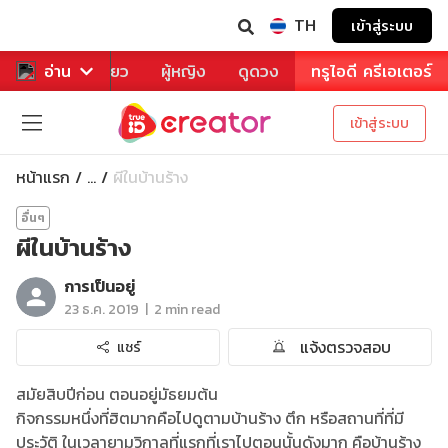
TH
เข้าสู่ระบบ
าหาร
อ่าน
ท่องเที่ยว
ผู้หญิง
ดูดวง
ทรูไอดี ครีเอเตอร์
เข้าสู่ระบบ
หน้าแรก
ผีในบ้านร้าง
...
อื่นๆ
ผีในบ้านร้าง
การเป็นอยู่
|
23 ธ.ค. 2019
2 min read
แจ้งตรวจสอบ
แชร์
สมัยสิบปีก่อน ตอนอยู่มัธยมต้น
กิจกรรมหนึ่งที่ฮิตมากคือไปดูตามบ้านร้าง ตึก หรือสถานที่ที่มี
ประวัติ ในเวลายามวิกาลที่แรกที่เราไปตอนนั้นดังมาก คือบ้านร้าง