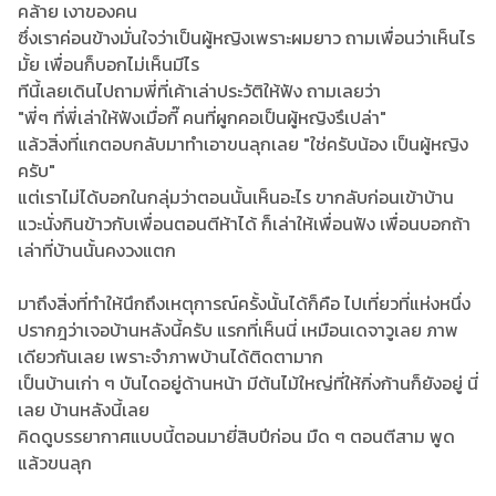
คล้าย เงาของคน
ซึ่งเราค่อนข้างมั่นใจว่าเป็นผู้หญิงเพราะผมยาว ถามเพื่อนว่าเห็นไร
มั้ย เพื่อนก็บอกไม่เห็นมีไร
ทีนี้เลยเดินไปถามพี่ที่เค้าเล่าประวัติให้ฟัง ถามเลยว่า
"พี่ๆ ที่พี่เล่าให้ฟังเมื่อกี๊ คนที่ผูกคอเป็นผู้หญิงรึเปล่า"
แล้วสิ่งที่แกตอบกลับมาทำเอาขนลุกเลย "ใช่ครับน้อง เป็นผู้หญิง
ครับ"
แต่เราไม่ได้บอกในกลุ่มว่าตอนนั้นเห็นอะไร ขากลับก่อนเข้าบ้าน
แวะนั่งกินข้าวกับเพื่อนตอนตีห้าได้ ก็เล่าให้เพื่อนฟัง เพื่อนบอกถ้า
เล่าที่บ้านนั้นคงวงแตก
มาถึงสิ่งที่ทำให้นึกถึงเหตุการณ์ครั้งนั้นได้ก็คือ ไปเที่ยวที่แห่งหนึ่ง
ปรากฎว่าเจอบ้านหลังนี้ครับ แรกที่เห็นนี่ เหมือนเดจาวูเลย ภาพ
เดียวกันเลย เพราะจำภาพบ้านได้ติดตามาก
เป็นบ้านเก่า ๆ บันไดอยู่ด้านหน้า มีต้นไม้ใหญ่ที่ให้กิ่งก้านก็ยังอยู่ นี่
เลย บ้านหลังนี้เลย
คิดดูบรรยากาศแบบนี้ตอนมายี่สิบปีก่อน มืด ๆ ตอนตีสาม พูด
แล้วขนลุก