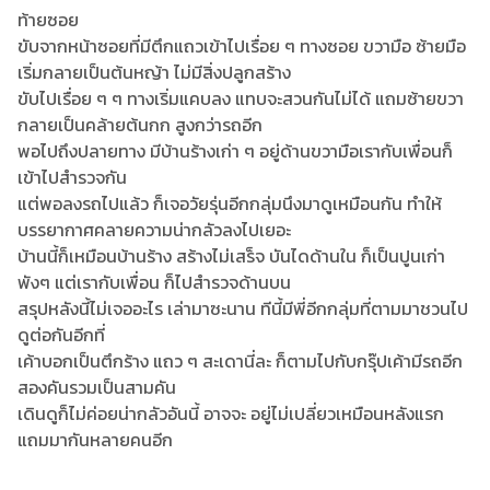
ท้ายซอย
ขับจากหน้าซอยที่มีตึกแถวเข้าไปเรื่อย ๆ ทางซอย ขวามือ ซ้ายมือ
เริ่มกลายเป็นต้นหญ้า ไม่มีสิ่งปลูกสร้าง
ขับไปเรื่อย ๆ ๆ ทางเริ่มแคบลง แทบจะสวนกันไม่ได้ แถมซ้ายขวา
กลายเป็นคล้ายต้นกก สูงกว่ารถอีก
พอไปถึงปลายทาง มีบ้านร้างเก่า ๆ อยู่ด้านขวามือเรากับเพื่อนก็
เข้าไปสำรวจกัน
แต่พอลงรถไปแล้ว ก็เจอวัยรุ่นอีกกลุ่มนึงมาดูเหมือนกัน ทำให้
บรรยากาศคลายความน่ากลัวลงไปเยอะ
บ้านนี้ก็เหมือนบ้านร้าง สร้างไม่เสร็จ บันไดด้านใน ก็เป็นปูนเก่า
พังๆ แต่เรากับเพื่อน ก็ไปสำรวจด้านบน
สรุปหลังนี้ไม่เจออะไร เล่ามาซะนาน ทีนี้มีพี่อีกกลุ่มที่ตามมาชวนไป
ดูต่อกันอีกที่
เค้าบอกเป็นตึกร้าง แถว ๆ สะเดานี่ละ ก็ตามไปกับกรุ๊ปเค้ามีรถอีก
สองคันรวมเป็นสามคัน
เดินดูก็ไม่ค่อยน่ากลัวอันนี้ อาจจะ อยู่ไม่เปลี่ยวเหมือนหลังแรก
แถมมากันหลายคนอีก