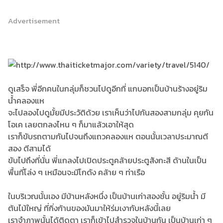
Advertisement
ดูเสร็จ พี่อีกคนในกลุ่มก็ชวนไปดูอีกที่ แกบอกเป็นบ้านร้างอยู่ริม
น้ำคลองแห
จะไปลองไปดูมั้ยมีประวัติด้วย เราเห็นว่าไปกันสองสามกลุ่ม คุยกัน
โอเค เลยตกลงไหน ๆ ก็มาแล้วเอาให้สุด
เราก็ขับรถตามกันไปจนถึงแถวคลองแห ตอนนั้นเวลาประมาณตี
สอง ตีสามได้
ขับไปถึงที่นั่น พี่แกลงไปเปิดประตูคล้ายประตูสังกะสี ด้านในเป็น
พื้นที่โล่ง ๆ เหมือนจะมีโกดัง คล้าย ๆ ท่าเรือ
ในบริเวณนั้นเอง มีบ้านหลังหนึ่ง เป็นบ้านเก่าสองชั้น อยู่ริมน้ำ มี
ต้นไม้ใหญ่ ที่กิ่งก้านของมันมาให้ร่มเงากับหลังนี้เลย
เราจำภาพนั้นได้ติดตา เราก็เข้าไปสำรวจในบ้านกัน เป็นบ้านเก่า ๆ