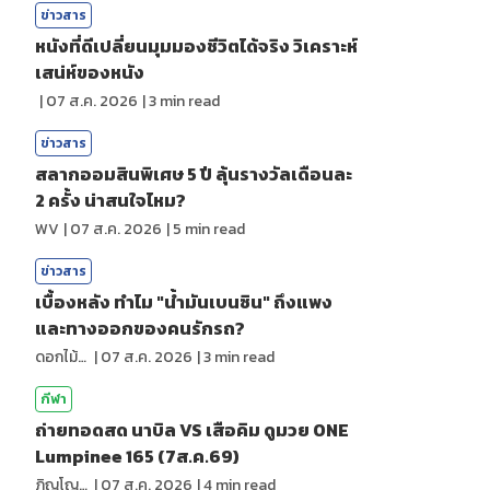
ข่าวสาร
หนังที่ดีเปลี่ยนมุมมองชีวิตได้จริง วิเคราะห์
เสน่ห์ของหนัง
|
07 ส.ค. 2026
|
3
min read
ข่าวสาร
สลากออมสินพิเศษ 5 ปี ลุ้นรางวัลเดือนละ
2 ครั้ง น่าสนใจไหม?
WV
|
07 ส.ค. 2026
|
5
min read
ข่าวสาร
เบื้องหลัง ทำไม "น้ำมันเบนซิน" ถึงแพง
และทางออกของคนรักรถ?
ดอกไม้กับสายน้ำ
|
07 ส.ค. 2026
|
3
min read
กีฬา
ถ่ายทอดสด นาบิล VS เสือคิม ดูมวย ONE
Lumpinee 165 (7ส.ค.69)
ภิญโญ ส่องแสง
|
07 ส.ค. 2026
|
4
min read