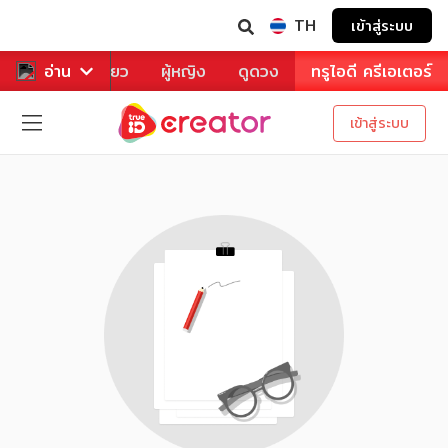
TH
เข้าสู่ระบบ
าหาร
อ่าน
ท่องเที่ยว
ผู้หญิง
ดูดวง
ทรูไอดี ครีเอเตอร์
เข้าสู่ระบบ