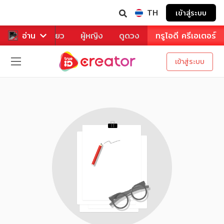
TH
เข้าสู่ระบบ
าหาร
อ่าน
ท่องเที่ยว
ผู้หญิง
ดูดวง
ทรูไอดี ครีเอเตอร์
เข้าสู่ระบบ