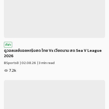
กีฬา
ดูวอลเลย์บอลหญิงสด ไทย Vs เวียดนาม สด Sea V League
2026
BSports8
|
02.08.26
| 3 min read
7.2k