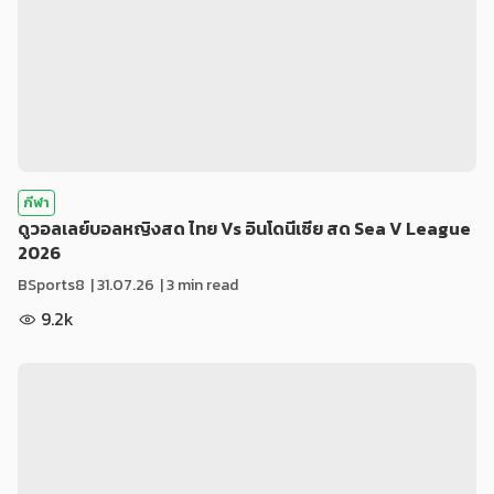
กีฬา
ดูวอลเลย์บอลหญิงสด ไทย Vs อินโดนีเซีย สด Sea V League
2026
BSports8
|
31.07.26
| 3 min read
9.2k