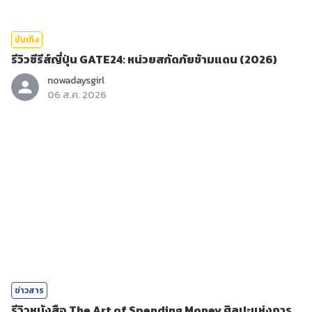
บันเทิง
รีวิวซีรีส์ญี่ปุ่น GATE24: หน่วยสกัดภัยข้ามแดน (2026)
nowadaysgirl
06 ส.ค. 2026
ข่าวสาร
รีวิวหนังสือ The Art of Spending Money ศิลปะแห่งการ