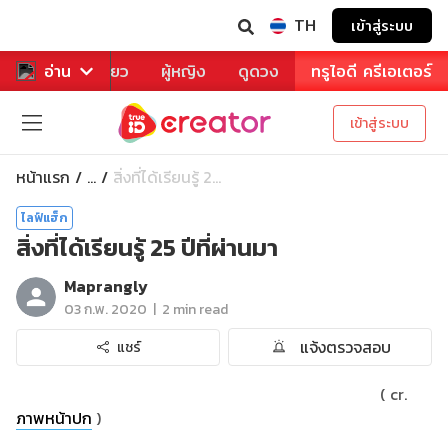
TH
เข้าสู่ระบบ
าหาร
อ่าน
ท่องเที่ยว
ผู้หญิง
ดูดวง
ทรูไอดี ครีเอเตอร์
เข้าสู่ระบบ
หน้าแรก
สิ่งที่ได้เรียนรู้ 2...
...
ไลฟ์แฮ็ก
สิ่งที่ได้เรียนรู้ 25 ปีที่ผ่านมา
Maprangly
|
03 ก.พ. 2020
2 min read
แจ้งตรวจสอบ
แชร์
( cr.
ภาพหน้าปก
)