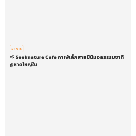
อาหาร
🌱 Seeknature Cafe คาเฟ่เล็กสายมินิมอลธรรมชาติ
@หาดใหญ่ใน