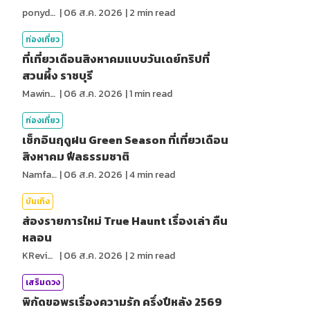
ponydiary
|
06 ส.ค. 2026
|
2
min read
ท่องเที่ยว
ที่เที่ยวเดือนสิงหาคมแบบวันเดย์ทริปที่
สวนผึ้ง ราชบุรี
MawinMatravel
|
06 ส.ค. 2026
|
1
min read
ท่องเที่ยว
เช็กอินฤดูฝน Green Season ที่เที่ยวเดือน
สิงหาคม ฟีลธรรมชาติ
NamfahPhupha
|
06 ส.ค. 2026
|
4
min read
บันเทิง
ส่องรายการใหม่ True Haunt เรื่องเล่า คืน
หลอน
KReview
|
06 ส.ค. 2026
|
2
min read
เสริมดวง
พิกัดขอพรเรื่องความรัก ครึ่งปีหลัง 2569