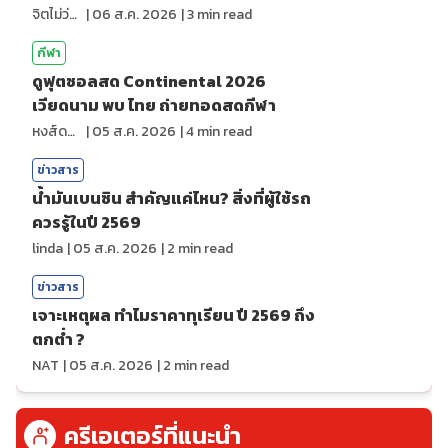
จิตไม่ว่าง
|
06 ส.ค. 2026
|
3
min read
กีฬา
ดูฟุตซอลสด Continental 2026
เวียดนาม พบ ไทย ถ่ายทอดสดกีฬา
หงส์ดรุณ
|
05 ส.ค. 2026
|
4
min read
ข่าวสาร
น้ำมันเบนซิน สำคัญแค่ไหน? สิ่งที่ผู้ใช้รถ
ควรรู้ในปี 2569
linda
|
05 ส.ค. 2026
|
2
min read
ข่าวสาร
เจาะเหตุผล ทำไมราคาทุเรียน ปี 2569 ถึง
ตกต่ำ ?
NAT
|
05 ส.ค. 2026
|
2
min read
ครีเอเตอร์ที่แนะนำ