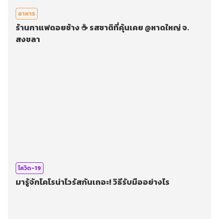
อาหาร
ร้านกาแฟดอยช้าง ☕ รสชาติที่คุ้นเคย @หาดใหญ่ จ.
สงขลา
โควิด-19
มารู้จักโคโรน่าไวรัสกันเถอะ! วิธีรับมืออย่างไร