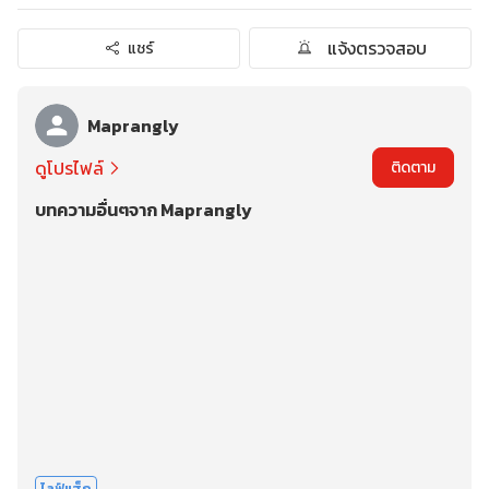
แจ้งตรวจสอบ
แชร์
Maprangly
ดูโปรไฟล์
ติดตาม
บทความอื่นๆจาก Maprangly