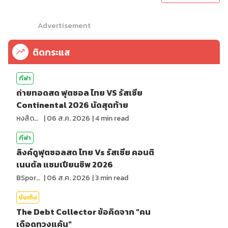
Advertisement
ติดกระแส
กีฬา
ถ่ายทอดสด ฟุตซอล ไทย VS รัสเซีย
Continental 2026 นัดสุดท้าย
หงส์ดรุณ
|
06 ส.ค. 2026
|
4
min read
กีฬา
ลิงค์ดูฟุตซอลสด ไทย Vs รัสเซีย คอนติ
เนนตัล แชมเปียนชิพ 2026
BSports8
|
06 ส.ค. 2026
|
3
min read
บันเทิง
The Debt Collector ข้อคิดจาก "คน
เดือดทวงแค้น"