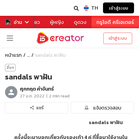
TH
เข้าสู่ระบบ
าหาร
อ่าน
ท่องเที่ยว
ผู้หญิง
ดูดวง
ทรูไอดี ครีเอเตอร์
เข้าสู่ระบบ
หน้าแรก
sandals พาฝัน
...
อื่นๆ
sandals พาฝัน
ศุภกฤต คําจันทร์
|
27 ม.ค. 2022
2 min read
แจ้งตรวจสอบ
แชร์
sandals พาฝัน
ครั้งนี้จะมาบอกเกี่ยวกับรองเท้า 4 คู่ ที่ซื้อมาใช้งานใน