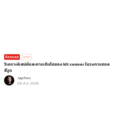
ติดกระแส
ดารา
วิเคราะห์เสน่ห์และการเติบโตของ kit connor ในวงการฮอล
ลีวูด
Jaychou
08 ส.ค. 2026