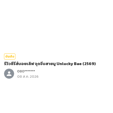
บันเทิง
รีวิวซีรีส์บอยเลิฟ จุดจีบสายมู Unlucky Bae (2569)
080*******
08 ส.ค. 2026