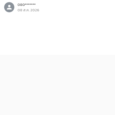
080*******
08 ส.ค. 2026
ดารา
รู้จัก จองแฮอิน (Jung Hae In) พระเอกจาก Our Sticky
Love
080*******
08 ส.ค. 2026