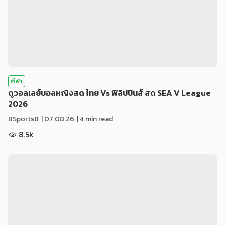
กีฬา
ดูวอลเลย์บอลหญิงสด ไทย Vs ฟิลิปปินส์ สด SEA V League
2026
BSports8
|
07.08.26
| 4 min read
8.5k