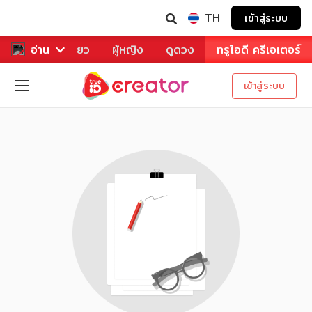
TH
เข้าสู่ระบบ
าหาร
อ่าน
ท่องเที่ยว
ผู้หญิง
ดูดวง
ทรูไอดี ครีเอเตอร์
เข้าสู่ระบบ