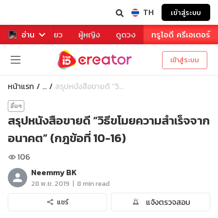
TH
เข้าสู่ระบบ
าหาร
อ่าน
ท่องเที่ยว
ผู้หญิง
ดูดวง
ทรูไอดี ครีเอเตอร์
เข้าสู่ระบบ
หน้าแรก
สรุปหนังสือขายดี “วิ...
...
อื่นๆ
สรุปหนังสือขายดี “วิธีขโมยความสำเร็จจาก
อนาคต” (กฎข้อที่ 10-16)
106
Neemmy BK
|
28 พ.ย. 2019
8 min read
แจ้งตรวจสอบ
แชร์