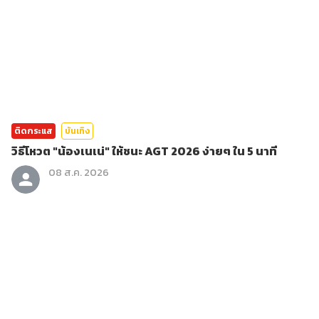
ติดกระแส
บันเทิง
วิธีโหวต "น้องเนเน่" ให้ชนะ AGT 2026 ง่ายๆ ใน 5 นาที
08 ส.ค. 2026