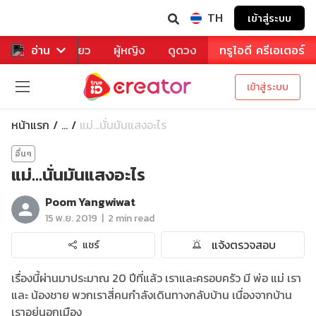
TH
เข้าสู่ระบบ
าหาร
อ่าน
ท่องเที่ยว
ผู้หญิง
ดูดวง
ทรูไอดี ครีเอเตอร์
เข้าสู่ระบบ
หน้าแรก
แม่...นั่นมันแสงอะไร
...
อื่นๆ
แม่...นั่นมันแสงอะไร
Poom Yangwiwat
|
15 พ.ย. 2019
2 min read
แจ้งตรวจสอบ
แชร์
เรื่องนี้ผ่านมาประมาณ 20 ปีที่แล้ว เราและครอบครัว มี พ่อ แม่ เรา
และ น้องชาย พวกเราสี่คนกำลังเดินทางกลับบ้าน เนื่องจากบ้าน
เราอยู่นอกเมือง