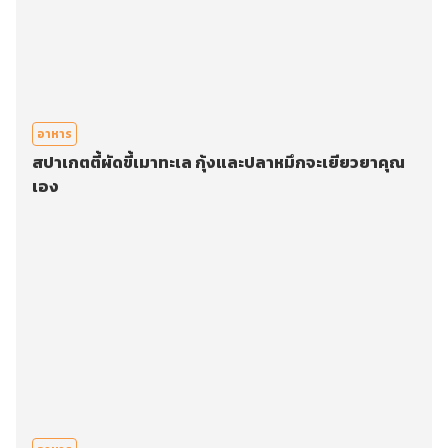
อาหาร
สปาเกตตี้ผัดขี้เมาทะเล กุ้งและปลาหมึกจะเยียวยาคุณ
เอง