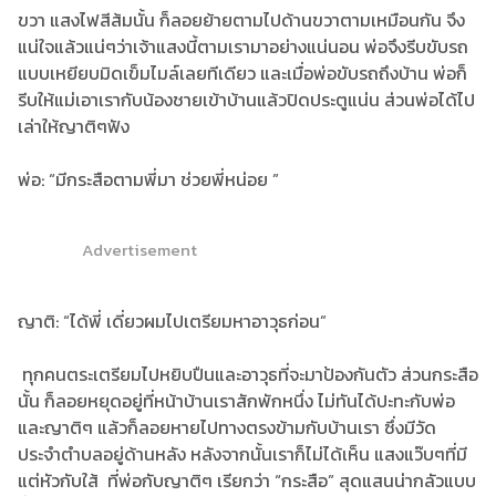
ขวา แสงไฟสีส้มนั้น ก็ลอยย้ายตามไปด้านขวาตามเหมือนกัน จึง
แน่ใจแล้วแน่ๆว่าเจ้าแสงนี้ตามเรามาอย่างแน่นอน พ่อจึงรีบขับรถ
แบบเหยียบมิดเข็มไมล์เลยทีเดียว และเมื่อพ่อขับรถถึงบ้าน พ่อก็
รีบให้แม่เอาเรากับน้องชายเข้าบ้านแล้วปิดประตูแน่น ส่วนพ่อได้ไป
เล่าให้ญาติๆฟัง
พ่อ: “มีกระสือตามพี่มา ช่วยพี่หน่อย ”
Advertisement
ญาติ: “ได้พี่ เดี่ยวผมไปเตรียมหาอาวุธก่อน”
ทุกคนตระเตรียมไปหยิบปืนและอาวุธที่จะมาป้องกันตัว ส่วนกระสือ
นั้น ก็ลอยหยุดอยู่ที่หน้าบ้านเราสักพักหนึ่ง ไม่ทันได้ปะทะกับพ่อ
และญาติๆ แล้วก็ลอยหายไปทางตรงข้ามกับบ้านเรา ซึ่งมีวัด
ประจำตำบลอยู่ด้านหลัง หลังจากนั้นเราก็ไม่ได้เห็น แสงแว๊บๆที่มี
แต่หัวกับใส้ ที่พ่อกับญาติๆ เรียกว่า “กระสือ” สุดแสนน่ากลัวแบบ