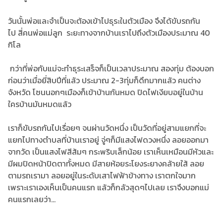
วันนั้นพ่อและจำเป็นจะต้องเข้าไปธุระในตัวเมือง จึงได้ขับรถกัน
ไป สี่คนพ่อแม่ลูก ระยะทางจากบ้านเราไปถึงตัวเมืองประมาณ 40
กิโล
กว่าที่พ่อกับแม่จะทำธุระเสร็จก็เป็นเวลาประมาณ สองทุ่ม ต้องบอก
ก่อนว่าเมื่อยี่สิบปีที่แล้ว ประมาณ 2-3ทุ่มก็ดึกมากแล้ว คนต่าง
จังหวัด โซนนอกๆเมืองก็เข้าบ้านกันหมด ปิดไฟเงียบอยู่ในบ้าน
ใครบ้านมันหมดแล้ว
เราก็ขับรถกันไปเรื่อยๆ จนผ่านวัดหนึ่ง เป็นวัดที่อยู่สามแยกที่จะ
แยกไปทางตำบลที่บ้านเราอยู่ จู่ๆก็มีแสงไฟดวงหนึ่ง ลอยออกมา
จากวัด เป็นแสงไฟสีส้มๆ กระพริบเล็กน้อย เราเห็นเหมือนมีหัวและ
มีผมปิดหน้าปิดตาทั้งหมด มีสายห้อยระโยงระยางคล้ายใส้ ลอย
ตามรถเรามา ลอยอยู่ในระดับเสาไฟฟ้าข้างทาง เราตกใจมาก
เพราะเราเองเห็นเป็นคนแรก แล้วก็กลัวสุดๆไปเลย เราจึงบอกแม่
คนแรกเลยว่า…