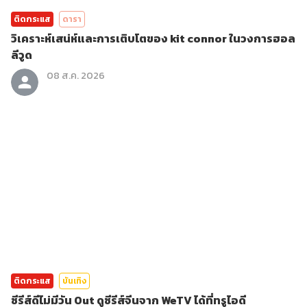
ติดกระแส
ดารา
วิเคราะห์เสน่ห์และการเติบโตของ kit connor ในวงการฮอล
ลีวูด
08 ส.ค. 2026
ติดกระแส
บันเทิง
ซีรีส์ดีไม่มีวัน Out ดูซีรีส์จีนจาก WeTV ได้ที่ทรูไอดี