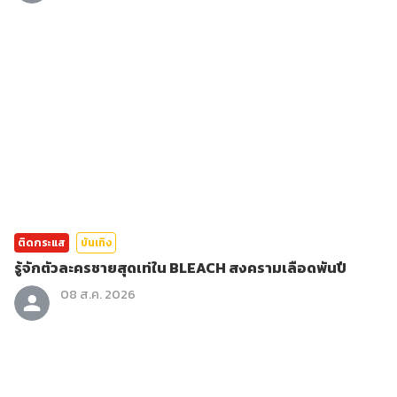
ติดกระแส
บันเทิง
รู้จักตัวละครชายสุดเท่ใน BLEACH สงครามเลือดพันปี
08 ส.ค. 2026