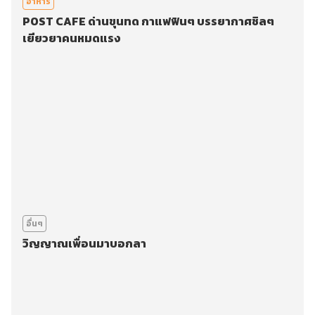
อาหาร
POST CAFE ด่านขุนทด กาแฟฟินๆ บรรยากาศชิลๆ
เยียวยาคนหมดแรง
อื่นๆ
วิญญาณเพื่อนมาบอกลา