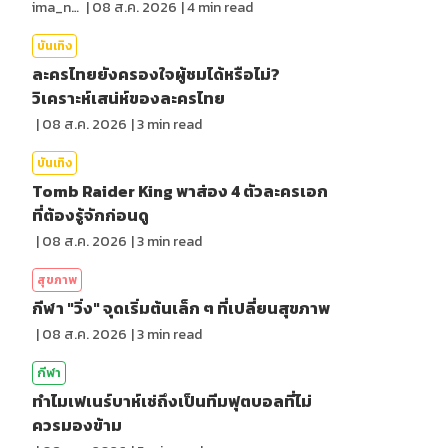
ima_nan
|
08 ส.ค. 2026
|
4
min read
บันเทิง
ละครไทยยังครองใจผู้ชมได้หรือไม่?
วิเคราะห์เสน่ห์ของละครไทย
|
08 ส.ค. 2026
|
3
min read
บันเทิง
Tomb Raider King พาส่อง 4 ตัวละครเอก
ที่ต้องรู้จักก่อนดู
|
08 ส.ค. 2026
|
3
min read
สุขภาพ
กีฬา "วิ่ง" จุดเริ่มต้นเล็ก ๆ ที่เปลี่ยนสุขภาพ
|
08 ส.ค. 2026
|
3
min read
กีฬา
ทำไมเฟเนร์บาห์เช่ถึงเป็นทีมฟุตบอลที่ไม่
ควรมองข้าม