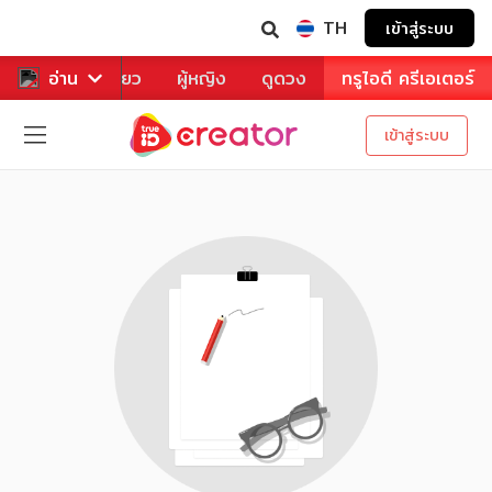
TH
เข้าสู่ระบบ
าหาร
อ่าน
ท่องเที่ยว
ผู้หญิง
ดูดวง
ทรูไอดี ครีเอเตอร์
เข้าสู่ระบบ