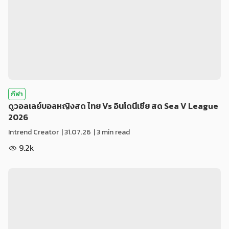
กีฬา
ดูวอลเลย์บอลหญิงสด ไทย Vs อินโดนีเซีย สด Sea V League
2026
Intrend Creator
|
31.07.26
| 3 min read
9.2k