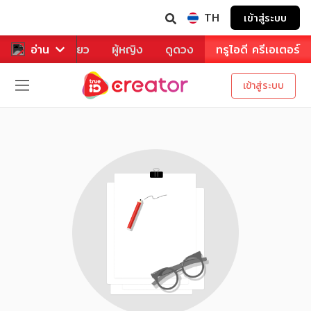
TH
เข้าสู่ระบบ
าหาร
อ่าน
ท่องเที่ยว
ผู้หญิง
ดูดวง
ทรูไอดี ครีเอเตอร์
เข้าสู่ระบบ