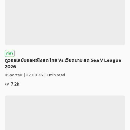
กีฬา
ดูวอลเลย์บอลหญิงสด ไทย Vs เวียดนาม สด Sea V League
2026
BSports8
|
02.08.26
| 3 min read
7.2k