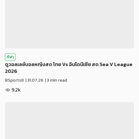
กีฬา
ดูวอลเลย์บอลหญิงสด ไทย Vs อินโดนีเซีย สด Sea V League
2026
BSports8
|
31.07.26
| 3 min read
9.2k