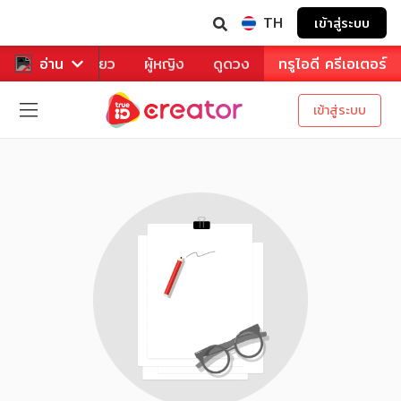
TH
เข้าสู่ระบบ
าหาร
อ่าน
ท่องเที่ยว
ผู้หญิง
ดูดวง
ทรูไอดี ครีเอเตอร์
เข้าสู่ระบบ